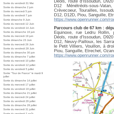
Déols, route d’Issoudun, D92
Sortie du vendredi 31 Mai
D12 Ménétréols-sous-Vatan
Sortie du dimanche 2 juin
Crèvecoeur, Tourailles, Issoud
Sortie du mercredi 5 juin
D12, D12D, Piou, Sanguille, Et
Sortie du vendredi 7 juin
https://www.openrunner.com/ro
Sortie dimanche 9 Juin
Sortie du mercredi 12 Juin
Parcours club de 67 km : dépa
Sortie du vendredi 14 Juin
Equinoxe, rue Ledru Rollin,
Sortie du dimanche 16 juin
Déols, route d’Issoudun, D92
Sortie du mercredi 19 juin
Sortie dimanche 23 Juin
D12, Neuvy-Pailloux, les Sarra
Sortie du mercredi 26 Juin
le Petit Villiers, Vouillon, à 
Sortie du vendredi 28 Juin
Piou, Sanguille, Etrechet, Ozan
Sortie du dimanche 30 juin
https://www.openrunner.com/ro
Sortie du dimanche 7 juillet
Sortie du mercredi 10 juillet
Sortie du vendredi 12 juillet
Sortie du vendredi 5 juillet
Sortie "Tour de France" le mardi 9
juillet
Sortie du dimanche 14 juillet
Sortie du mercredi 17 juillet
Sortie du vendredi 19 juillet
Sortie du dimanche 21 juillet
Sortie du mercredi 24 juillet
Sortie du vendredi 26 juillet
Sortie du dimanche 28 juillet
Sortie du mercredi 31 juillet
Sortie du vendredi 2 août