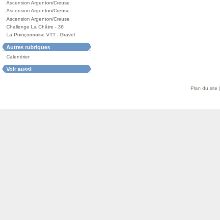
Ascension Argenton/Creuse
Ascension Argenton/Creuse
Ascension Argenton/Creuse
Challenge La Châtre - 36
La Poinçonnoise VTT - Gravel
Autres rubriques
Calendrier
Voir aussi
Plan du site