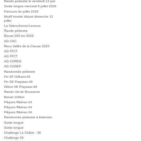
Rando pedestre le vendredi 12 juin
Sortie longue mercredi 8 juillet 2026
Parcours de juillet 2026
Modif horaire départ dimanche 12
juillet
La Valencéenne-Levroux
Rando pédestre
Brevet 200 km 2026
AG CAC
Reco Vallée de la Creuse 2025
AG FFCT
AG FFCT
AG COREG
AG CODEP
Randonnée pédestre
Fin SF Orléans-45
Fin SE Prayssac-46
Début SE Prayssac-46
Rando Val de Bouzanne
Brevet 100km
Pâques Ribérac-24
Pâques Ribérac-24
Pâques Ribérac-24
Randonnée pédestre à Ardentes
Sortie longue
Sortie longue
Challenge La Châtre - 36
Challenge 28