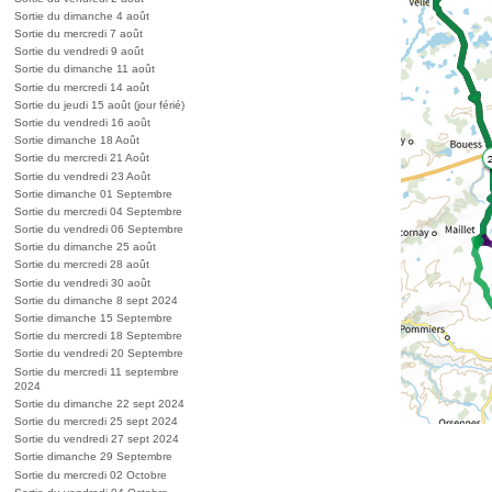
Sortie du dimanche 4 août
Sortie du mercredi 7 août
Sortie du vendredi 9 août
Sortie du dimanche 11 août
Sortie du mercredi 14 août
Sortie du jeudi 15 août (jour férié)
Sortie du vendredi 16 août
Sortie dimanche 18 Août
Sortie du mercredi 21 Août
Sortie du vendredi 23 Août
Sortie dimanche 01 Septembre
Sortie du mercredi 04 Septembre
Sortie du vendredi 06 Septembre
Sortie du dimanche 25 août
Sortie du mercredi 28 août
Sortie du vendredi 30 août
Sortie du dimanche 8 sept 2024
Sortie dimanche 15 Septembre
Sortie du mercredi 18 Septembre
Sortie du vendredi 20 Septembre
Sortie du mercredi 11 septembre
2024
Sortie du dimanche 22 sept 2024
Sortie du mercredi 25 sept 2024
Sortie du vendredi 27 sept 2024
Sortie dimanche 29 Septembre
Sortie du mercredi 02 Octobre