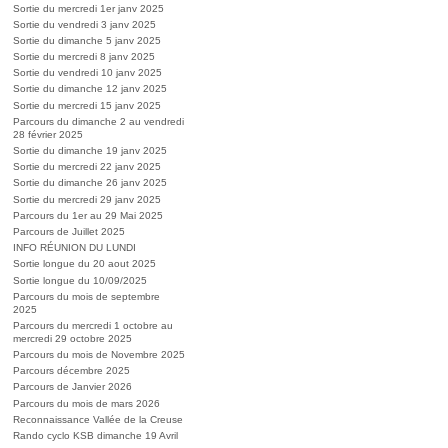
Sortie du mercredi 1er janv 2025
Sortie du vendredi 3 janv 2025
Sortie du dimanche 5 janv 2025
Sortie du mercredi 8 janv 2025
Sortie du vendredi 10 janv 2025
Sortie du dimanche 12 janv 2025
Sortie du mercredi 15 janv 2025
Parcours du dimanche 2 au vendredi
28 février 2025
Sortie du dimanche 19 janv 2025
Sortie du mercredi 22 janv 2025
Sortie du dimanche 26 janv 2025
Sortie du mercredi 29 janv 2025
Parcours du 1er au 29 Mai 2025
Parcours de Juillet 2025
INFO RÉUNION DU LUNDI
Sortie longue du 20 aout 2025
Sortie longue du 10/09/2025
Parcours du mois de septembre
2025
Parcours du mercredi 1 octobre au
mercredi 29 octobre 2025
Parcours du mois de Novembre 2025
Parcours décembre 2025
Parcours de Janvier 2026
Parcours du mois de mars 2026
Reconnaissance Vallée de la Creuse
Rando cyclo KSB dimanche 19 Avril