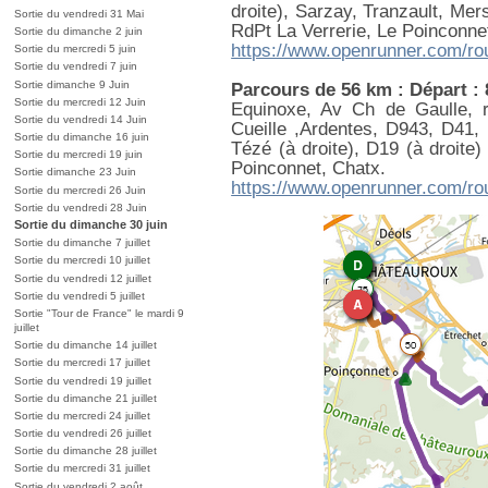
droite), Sarzay, Tranzault, Me
Sortie du vendredi 31 Mai
RdPt La Verrerie, Le Poinconne
Sortie du dimanche 2 juin
https://www.openrunner.com/ro
Sortie du mercredi 5 juin
Sortie du vendredi 7 juin
Sortie dimanche 9 Juin
Parcours de 56 km : Départ :
Sortie du mercredi 12 Juin
Equinoxe, Av Ch de Gaulle, r
Sortie du vendredi 14 Juin
Cueille ,Ardentes, D943, D41
Sortie du dimanche 16 juin
Tézé (à droite), D19 (à droite
Sortie du mercredi 19 juin
Poinconnet, Chatx.
Sortie dimanche 23 Juin
https://www.openrunner.com/ro
Sortie du mercredi 26 Juin
Sortie du vendredi 28 Juin
Sortie du dimanche 30 juin
Sortie du dimanche 7 juillet
Sortie du mercredi 10 juillet
Sortie du vendredi 12 juillet
Sortie du vendredi 5 juillet
Sortie "Tour de France" le mardi 9
juillet
Sortie du dimanche 14 juillet
Sortie du mercredi 17 juillet
Sortie du vendredi 19 juillet
Sortie du dimanche 21 juillet
Sortie du mercredi 24 juillet
Sortie du vendredi 26 juillet
Sortie du dimanche 28 juillet
Sortie du mercredi 31 juillet
Sortie du vendredi 2 août