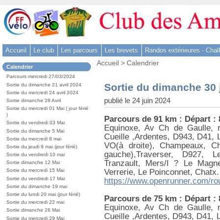
Aller
au
contenu
-
Accueil
Le club
Les parcours
Les brevets
Randos extérieures - Chal
Aller
Vous
au
Accueil
>
Calendrier
Dans
Calendrier
êtes
menu
la
ici
Parcours mercredi 27/03/2024
rubrique
principal
:
Sortie du dimanche 30 
Sortie du dimanche 21 avril 2024
:
-
Sortie du mercredi 24 avril 2024
publié le 24 juin 2024
Sortie dimanche 28 Avril
Aller
Sortie du mercredi 01 Mai ( jour férié
à
)
Parcours de 91 km : Départ :
la
Sortie du vendredi 03 Mai
Equinoxe, Av Ch de Gaulle, r
Sortie du dimanche 5 Mai
recherche
Cueille ,Ardentes, D943, D41, 
Sortie du mercredi 8 mai
VO(à droite), Champeaux, Ch
Sortie du jeudi 9 mai (jour férié)
gauche),Traverser, D927, 
Sortie du vendredi 10 mai
Tranzault, Mers/I ? Le Magn
Sortie dimanche 12 Mai
Verrerie, Le Poinconnet, Chatx.
Sortie du mercredi 15 Mai
Sortie du vendredi 17 Mai
https://www.openrunner.com/ro
Sortie du dimanche 19 mai
Sortie du lundi 20 mai (jour férié)
Parcours de 75 km : Départ :
Sortie du mercredi 22 mai
Equinoxe, Av Ch de Gaulle, r
Sortie dimanche 26 Mai
Cueille ,Ardentes, D943, D41, 
Sortie du mercredi 29 Mai