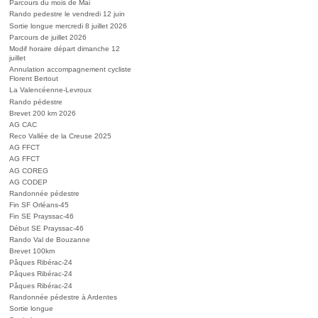
Parcours du mois de Mai
Rando pedestre le vendredi 12 juin
Sortie longue mercredi 8 juillet 2026
Parcours de juillet 2026
Modif horaire départ dimanche 12
juillet
Annulation accompagnement cycliste
Florent Bertout
La Valencéenne-Levroux
Rando pédestre
Brevet 200 km 2026
AG CAC
Reco Vallée de la Creuse 2025
AG FFCT
AG FFCT
AG COREG
AG CODEP
Randonnée pédestre
Fin SF Orléans-45
Fin SE Prayssac-46
Début SE Prayssac-46
Rando Val de Bouzanne
Brevet 100km
Pâques Ribérac-24
Pâques Ribérac-24
Pâques Ribérac-24
Randonnée pédestre à Ardentes
Sortie longue