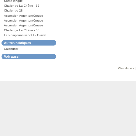
Sortie longue
Challenge La Châtre - 36
Challenge 28
Ascension Argenton/Creuse
Ascension Argenton/Creuse
Ascension Argenton/Creuse
Challenge La Châtre - 36
La Poinçonnoise VTT - Gravel
Autres rubriques
Calendrier
Voir aussi
Plan du site