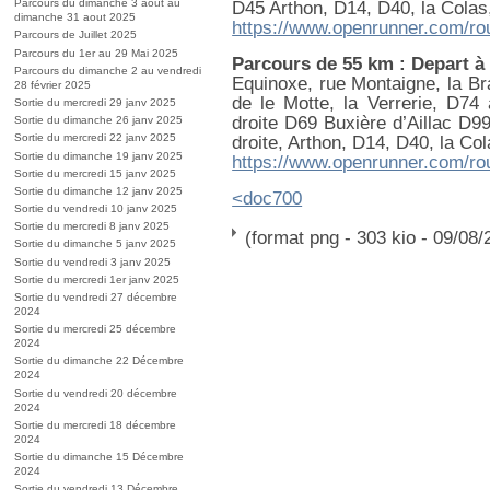
Parcours du dimanche 3 aout au
D45 Arthon, D14, D40, la Colas
dimanche 31 aout 2025
https://www.openrunner.com/ro
Parcours de Juillet 2025
Parcours du 1er au 29 Mai 2025
Parcours de 55 km : Depart à
Parcours du dimanche 2 au vendredi
Equinoxe, rue Montaigne, la Br
28 février 2025
de le Motte, la Verrerie, D74
Sortie du mercredi 29 janv 2025
droite D69 Buxière d’Aillac D9
Sortie du dimanche 26 janv 2025
Sortie du mercredi 22 janv 2025
droite, Arthon, D14, D40, la Co
Sortie du dimanche 19 janv 2025
https://www.openrunner.com/ro
Sortie du mercredi 15 janv 2025
Sortie du dimanche 12 janv 2025
<doc700
Sortie du vendredi 10 janv 2025
Sortie du mercredi 8 janv 2025
(format png - 303 kio - 09/08/
Sortie du dimanche 5 janv 2025
Sortie du vendredi 3 janv 2025
Sortie du mercredi 1er janv 2025
Sortie du vendredi 27 décembre
2024
Sortie du mercredi 25 décembre
2024
Sortie du dimanche 22 Décembre
2024
Sortie du vendredi 20 décembre
2024
Sortie du mercredi 18 décembre
2024
Sortie du dimanche 15 Décembre
2024
Sortie du vendredi 13 Décembre