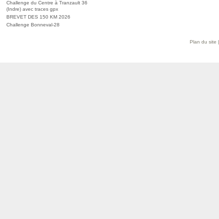
Challenge du Centre à Tranzault 36
(Indre) avec traces gpx
BREVET DES 150 KM 2026
Challenge Bonneval-28
Plan du site