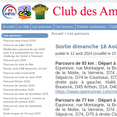
Aller
au
contenu
-
Accueil
Le club
Les parcours
Les brevets
Randos extérieures - Chal
Aller
Vous
au
Accueil
>
Les parcours
Dans
Les parcours
êtes
menu
la
ici
Parcours mois d’aout 2026
rubrique
principal
:
Sortie dimanche 18 Ao
Parcours de juillet 2026
:
-
Modification parcours de juin 2026
publié le 12 août 2024 (modifié le 15
suite à la participation du club au
Aller
challenge du Centre à Tranzault
à
Parcours juin 2026
Parcours de 93 km : Départ à
la
Parcours du mois de Mai
Equinoxe, rue Montaigne, la Br
Rando cyclo KSB dimanche 19 Avril
recherche
de le Motte, la Verrerie, D74
Parcours mois d’avril 2026
Sépulcre, D74 le Courtioux, D72
Parcours du mois de mars 2026
droite puis à gauche, Hallé,
Parcours Février 2026
Parcours de Janvier 2026
Bouesse, D45 Arthon, D14, D40
Parcours décembre 2025
https://www.openrunner.com/ro
Parcours du mois de Novembre 2025
Parcours du mercredi 1 octobre au
Parcours de 77 km : Départ à
mercredi 29 octobre 2025
Equinoxe, rue Montaigne, la Br
Parcours du mois de septembre
de le Motte, la Verrerie, D74
2025
Sépulcre, D74, D75 à droite Clu
Sortie longue du 20 aout 2025