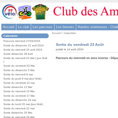
Aller
au
contenu
-
Accueil
Le club
Les parcours
Les brevets
Randos extérieures - Chal
Aller
Vous
au
Accueil
>
Calendrier
Dans
Calendrier
êtes
menu
la
ici
Parcours mercredi 27/03/2024
rubrique
principal
Sortie du vendredi 23 Août
:
Sortie du dimanche 21 avril 2024
:
-
publié le 14 août 2024
Sortie du mercredi 24 avril 2024
Sortie dimanche 28 Avril
Aller
Parcours du mercredi en sens inverse : Dépa
Sortie du mercredi 01 Mai ( jour férié
à
)
la
Sortie du vendredi 03 Mai
Sortie du dimanche 5 Mai
recherche
Sortie du mercredi 8 mai
Sortie du jeudi 9 mai (jour férié)
Sortie du vendredi 10 mai
Sortie dimanche 12 Mai
Sortie du mercredi 15 Mai
Sortie du vendredi 17 Mai
Sortie du dimanche 19 mai
Sortie du lundi 20 mai (jour férié)
Sortie du mercredi 22 mai
Sortie dimanche 26 Mai
Sortie du mercredi 29 Mai