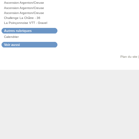
Ascension Argenton/Creuse
Ascension Argenton/Creuse
Ascension Argenton/Creuse
Challenge La Châtre - 36
La Poinçonnoise VTT - Gravel
Autres rubriques
Calendrier
Voir aussi
Plan du site