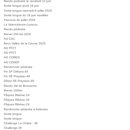
Rando pedestre le vendredi 12 juin
Sortie longue jeudi 18 juin
Sortie longue mercredi 8 juillet 2026
Sortie longue du 18 juin modifiée
Parcours de juillet 2026
La Valencéenne-Levroux
Rando pédestre
Brevet 200 km 2026
AG CAC
Reco Vallée de la Creuse 2025
AG FFCT
AG FFCT
AG COREG
AG CODEP
Randonnée pédestre
Fin SF Orléans-45
Fin SE Prayssac-46
Début SE Prayssac-46
Rando Val de Bouzanne
Brevet 100km
Pâques Ribérac-24
Pâques Ribérac-24
Pâques Ribérac-24
Randonnée pédestre à Ardentes
Sortie longue
Sortie longue
Challenge La Châtre - 36
Challenge 28