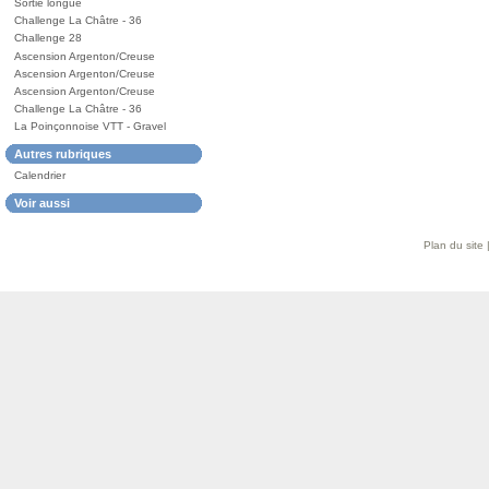
Sortie longue
Challenge La Châtre - 36
Challenge 28
Ascension Argenton/Creuse
Ascension Argenton/Creuse
Ascension Argenton/Creuse
Challenge La Châtre - 36
La Poinçonnoise VTT - Gravel
Autres rubriques
Calendrier
Voir aussi
Plan du site