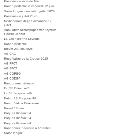
Parcours du mois de Mai
Rando pedestre le vendredi 12 juin
Sortie longue mercredi 8 juillet 2026
Parcours de juillet 2026
Modif horaire départ dimanche 12
juillet
Annulation accompagnement cycliste
Florent Bertout
La Valencéenne-Levroux
Rando pédestre
Brevet 200 km 2026
AG CAC
Reco Vallée de la Creuse 2025
AG FFCT
AG FFCT
AG COREG
AG CODEP
Randonnée pédestre
Fin SF Orléans-45
Fin SE Prayssac-46
Début SE Prayssac-46
Rando Val de Bouzanne
Brevet 100km
Pâques Ribérac-24
Pâques Ribérac-24
Pâques Ribérac-24
Randonnée pédestre à Ardentes
Sortie longue