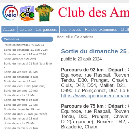
Aller
au
contenu
-
Accueil
Le club
Les parcours
Les brevets
Randos extérieures - Chal
Aller
Vous
au
Accueil
>
Calendrier
Dans
Calendrier
êtes
menu
la
ici
Parcours mercredi 27/03/2024
rubrique
principal
:
Sortie du dimanche 25
Sortie du dimanche 21 avril 2024
:
-
Sortie du mercredi 24 avril 2024
publié le 20 août 2024
Sortie dimanche 28 Avril
Aller
Sortie du mercredi 01 Mai ( jour férié
à
)
Parcours de 92 km : Départ :
la
Sortie du vendredi 03 Mai
Equinoxe, rue Raspail, Touven
Sortie du dimanche 5 Mai
recherche
Tendu, D30, Prunget, Chavin
Sortie du mercredi 8 mai
Cluis, D42, D54, Maillet, D21,
Sortie du jeudi 9 mai (jour férié)
D990, Le Poinçonnet, D67, La B
Sortie du vendredi 10 mai
https://www.openrunner.com/ro
Sortie dimanche 12 Mai
Sortie du mercredi 15 Mai
Sortie du vendredi 17 Mai
Parcours de 75 km : Départ :
Sortie du dimanche 19 mai
Equinoxe, rue Raspail, Touven
Sortie du lundi 20 mai (jour férié)
Tendu, D30, Prunget, Chavin
Sortie du mercredi 22 mai
D12(à gauche), Buxière, D42, 
Sortie dimanche 26 Mai
Brauderie, Chatx.
Sortie du mercredi 29 Mai