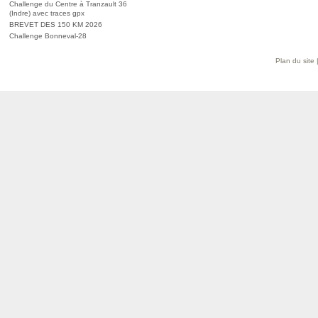
Challenge du Centre à Tranzault 36
(Indre) avec traces gpx
BREVET DES 150 KM 2026
Challenge Bonneval-28
Plan du site