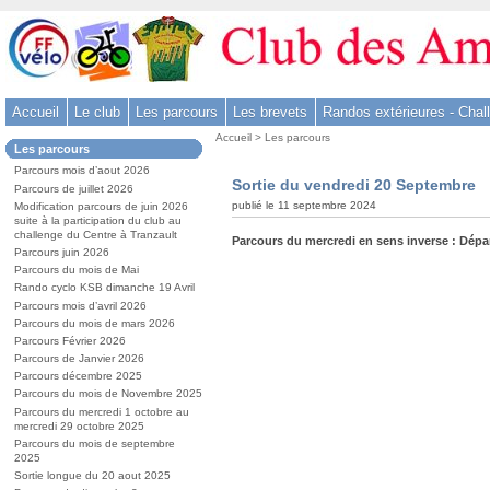
Aller
au
contenu
-
Accueil
Le club
Les parcours
Les brevets
Randos extérieures - Chal
Aller
Vous
au
Accueil
>
Les parcours
Dans
Les parcours
êtes
menu
la
ici
Parcours mois d’aout 2026
rubrique
principal
Sortie du vendredi 20 Septembre
:
Parcours de juillet 2026
:
-
publié le 11 septembre 2024
Modification parcours de juin 2026
suite à la participation du club au
Aller
challenge du Centre à Tranzault
Parcours du mercredi en sens inverse : Dépa
à
Parcours juin 2026
la
Parcours du mois de Mai
Rando cyclo KSB dimanche 19 Avril
recherche
Parcours mois d’avril 2026
Parcours du mois de mars 2026
Parcours Février 2026
Parcours de Janvier 2026
Parcours décembre 2025
Parcours du mois de Novembre 2025
Parcours du mercredi 1 octobre au
mercredi 29 octobre 2025
Parcours du mois de septembre
2025
Sortie longue du 20 aout 2025