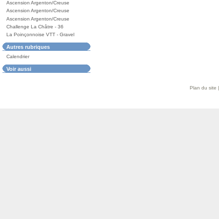
Ascension Argenton/Creuse
Ascension Argenton/Creuse
Ascension Argenton/Creuse
Challenge La Châtre - 36
La Poinçonnoise VTT - Gravel
Autres rubriques
Calendrier
Voir aussi
Plan du site