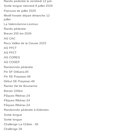
Rando pedestre le vendredi 12 juin
Sortie longue mercredi 8 juillet 2026
Parcours de juillet 2026
Modif horaire départ dimanche 12
juillet
La Valencéenne-Levroux
Rando pédestre
Brevet 200 km 2026
AG CAC
Reco Vallée de la Creuse 2025
AG FFCT
AG FFCT
AG COREG
AG CODEP
Randonnée pédestre
Fin SF Orléans-45
Fin SE Prayssac-46
Début SE Prayssac-46
Rando Val de Bouzanne
Brevet 100km
Pâques Ribérac-24
Pâques Ribérac-24
Pâques Ribérac-24
Randonnée pédestre à Ardentes
Sortie longue
Sortie longue
Challenge La Châtre - 36
Challenge 28