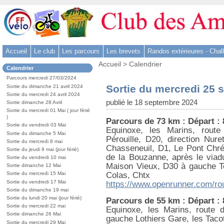
Aller
au
contenu
-
Accueil
Le club
Les parcours
Les brevets
Randos extérieures - Chal
Aller
Vous
au
Accueil
>
Calendrier
Dans
Calendrier
êtes
menu
la
ici
Parcours mercredi 27/03/2024
rubrique
principal
:
Sortie du mercredi 25 
Sortie du dimanche 21 avril 2024
:
-
Sortie du mercredi 24 avril 2024
publié le 18 septembre 2024
Sortie dimanche 28 Avril
Aller
Sortie du mercredi 01 Mai ( jour férié
à
)
Parcours de 73 km : Départ :
la
Sortie du vendredi 03 Mai
Equinoxe, les Marins, route
Sortie du dimanche 5 Mai
recherche
Pérouille, D20, direction Nur
Sortie du mercredi 8 mai
Chasseneuil, D1, Le Pont Chrét
Sortie du jeudi 9 mai (jour férié)
de la Bouzanne, après le viad
Sortie du vendredi 10 mai
Maison Vieux, D30 à gauche Te
Sortie dimanche 12 Mai
Colas, Chtx
Sortie du mercredi 15 Mai
Sortie du vendredi 17 Mai
https://www.openrunner.com/ro
Sortie du dimanche 19 mai
Sortie du lundi 20 mai (jour férié)
Parcours de 55 km : Départ :
Sortie du mercredi 22 mai
Equinoxe, les Marins, route 
Sortie dimanche 26 Mai
gauche Lothiers Gare, les Tacot
Sortie du mercredi 29 Mai