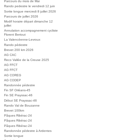
Parcours du mois de Mai
Rando pedestre le vendredi 12 juin
Sortie longue mercredi 8 juillet 2026
Parcours de juillet 2026
Modif horaire départ dimanche 12
juillet
Annulation accompagnement cycliste
Florent Bertout
La Valencéenne-Levroux
Rando pédestre
Brevet 200 km 2026
AG CAC
Reco Vallée de la Creuse 2025
AG FFCT
AG FFCT
AG COREG
AG CODEP
Randonnée pédestre
Fin SF Orléans-45
Fin SE Prayssac-46
Début SE Prayssac-46
Rando Val de Bouzanne
Brevet 100km
Pâques Ribérac-24
Pâques Ribérac-24
Pâques Ribérac-24
Randonnée pédestre à Ardentes
Sortie longue