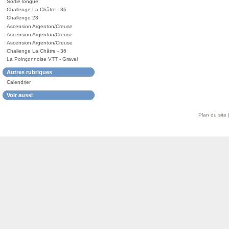
Sortie longue
Challenge La Châtre - 36
Challenge 28
Ascension Argenton/Creuse
Ascension Argenton/Creuse
Ascension Argenton/Creuse
Challenge La Châtre - 36
La Poinçonnoise VTT - Gravel
Autres rubriques
Calendrier
Voir aussi
Plan du site