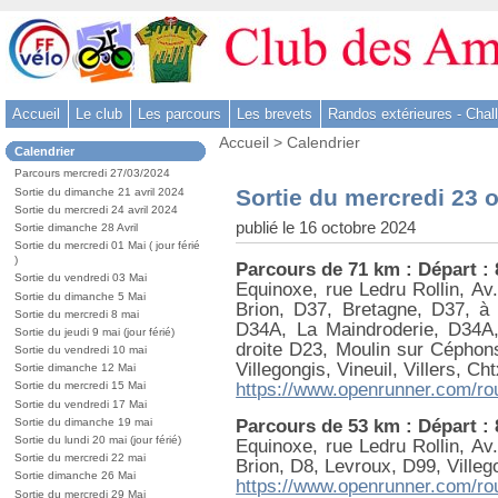
Aller
au
contenu
-
Accueil
Le club
Les parcours
Les brevets
Randos extérieures - Chal
Aller
Vous
au
Accueil
>
Calendrier
Dans
Calendrier
êtes
menu
la
ici
Parcours mercredi 27/03/2024
rubrique
principal
:
Sortie du mercredi 23 
Sortie du dimanche 21 avril 2024
:
-
Sortie du mercredi 24 avril 2024
publié le 16 octobre 2024
Sortie dimanche 28 Avril
Aller
Sortie du mercredi 01 Mai ( jour férié
à
)
Parcours de 71 km : Départ :
la
Sortie du vendredi 03 Mai
Equinoxe, rue Ledru Rollin, A
Sortie du dimanche 5 Mai
recherche
Brion, D37, Bretagne, D37, à
Sortie du mercredi 8 mai
D34A, La Maindroderie, D34A
Sortie du jeudi 9 mai (jour férié)
droite D23, Moulin sur Céphons
Sortie du vendredi 10 mai
Villegongis, Vineuil, Villers, Cht
Sortie dimanche 12 Mai
https://www.openrunner.com/ro
Sortie du mercredi 15 Mai
Sortie du vendredi 17 Mai
Parcours de 53 km : Départ :
Sortie du dimanche 19 mai
Sortie du lundi 20 mai (jour férié)
Equinoxe, rue Ledru Rollin, A
Sortie du mercredi 22 mai
Brion, D8, Levroux, D99, Villego
Sortie dimanche 26 Mai
https://www.openrunner.com/ro
Sortie du mercredi 29 Mai