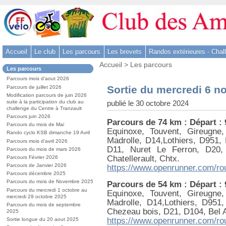
Aller
au
contenu
-
Accueil
Le club
Les parcours
Les brevets
Randos extérieures - Chal
Aller
Vous
au
Accueil
>
Les parcours
Dans
Les parcours
êtes
menu
la
ici
Parcours mois d’aout 2026
rubrique
principal
:
Sortie du mercredi 6 n
Parcours de juillet 2026
:
-
Modification parcours de juin 2026
publié le 30 octobre 2024
suite à la participation du club au
Aller
challenge du Centre à Tranzault
à
Parcours juin 2026
Parcours de 74 km : Départ :
la
Parcours du mois de Mai
Equinoxe, Touvent, Gireugn
Rando cyclo KSB dimanche 19 Avril
recherche
Madrolle, D14,Lothiers, D951, 
Parcours mois d’avril 2026
D11, Nuret Le Ferron, D20, 
Parcours du mois de mars 2026
Chatellerault, Chtx.
Parcours Février 2026
Parcours de Janvier 2026
https://www.openrunner.com/ro
Parcours décembre 2025
Parcours du mois de Novembre 2025
Parcours de 54 km : Départ :
Parcours du mercredi 1 octobre au
Equinoxe, Touvent, Gireugn
mercredi 29 octobre 2025
Madrolle, D14,Lothiers, D951,
Parcours du mois de septembre
Chezeau bois, D21, D104, Bel Ai
2025
https://www.openrunner.com/ro
Sortie longue du 20 aout 2025