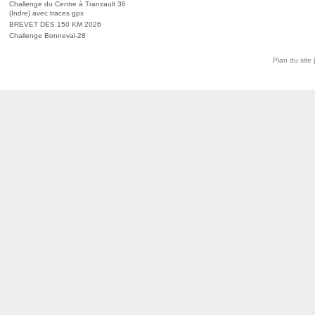
Challenge du Centre à Tranzault 36
(Indre) avec traces gpx
BREVET DES 150 KM 2026
Challenge Bonneval-28
Plan du site