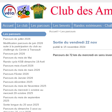
Aller
au
contenu
-
Accueil
Le club
Les parcours
Les brevets
Randos extérieures - Chal
Aller
Vous
au
Accueil
>
Les parcours
Dans
Les parcours
êtes
menu
la
ici
Parcours de juillet 2026
rubrique
principal
Sortie du vendredi 22 nov
:
Modification parcours de juin 2026
:
-
suite à la participation du club au
publié le 15 novembre 2024
challenge du Centre à Tranzault
Aller
Parcours juin 2026
Parcours de 72 km du mercredi en sens inver
à
Parcours du mois de Mai
la
Rando cyclo KSB dimanche 19 Avril
Parcours mois d’avril 2026
recherche
Parcours du mois de mars 2026
Parcours Février 2026
Parcours de Janvier 2026
Parcours décembre 2025
Parcours du mois de Novembre 2025
Parcours du mercredi 1 octobre au
mercredi 29 octobre 2025
Parcours du mois de septembre
2025
Sortie longue du 20 aout 2025
Parcours du dimanche 3 aout au
dimanche 31 aout 2025