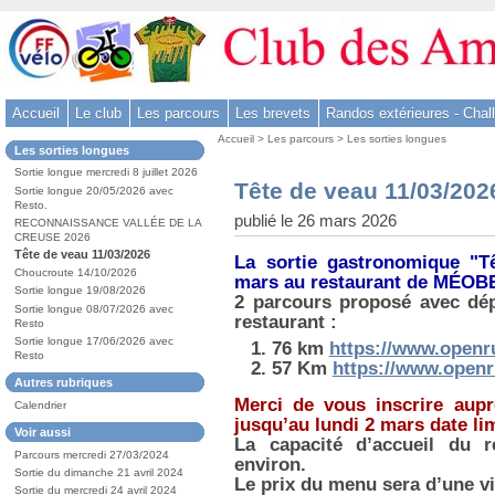
Aller
au
contenu
-
Accueil
Le club
Les parcours
Les brevets
Randos extérieures - Chal
Aller
Vous
au
Accueil
>
Les parcours
>
Les sorties longues
Dans
Les sorties longues
êtes
menu
la
ici
Sortie longue mercredi 8 juillet 2026
rubrique
principal
Tête de veau 11/03/202
:
Sortie longue 20/05/2026 avec
:
-
Resto.
publié le 26 mars 2026
RECONNAISSANCE VALLÉE DE LA
Aller
CREUSE 2026
à
Tête de veau 11/03/2026
La sortie gastronomique "T
la
Choucroute 14/10/2026
mars au restaurant de MÉOB
Sortie longue 19/08/2026
recherche
2 parcours proposé avec dép
Sortie longue 08/07/2026 avec
restaurant :
Resto
Sortie longue 17/06/2026 avec
76 km
https://www.openru
Resto
57 Km
https://www.openr
Autres rubriques
Merci de vous inscrire aup
Calendrier
jusqu’au lundi 2 mars date lim
Voir aussi
La capacité d’accueil du r
Parcours mercredi 27/03/2024
environ.
Sortie du dimanche 21 avril 2024
Le prix du menu sera d’une vi
Sortie du mercredi 24 avril 2024