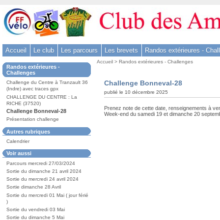
Aller
au
contenu
-
Accueil
Le club
Les parcours
Les brevets
Randos extérieures - Chal
Aller
Vous
au
Accueil
>
Randos extérieures - Challenges
Dans
Randos extérieures -
êtes
menu
la
Challenges
ici
rubrique
principal
Challenge Bonneval-28
Challenge du Centre à Tranzault 36
:
:
(Indre) avec traces gpx
-
publié le 10 décembre 2025
CHALLENGE DU CENTRE : La
Aller
RICHE (37520)
Prenez note de cette date, renseignements à ven
Challenge Bonneval-28
à
Week-end du samedi 19 et dimanche 20 septem
Présentation challenge
la
Autres rubriques
recherche
Calendrier
Voir aussi
Parcours mercredi 27/03/2024
Sortie du dimanche 21 avril 2024
Sortie du mercredi 24 avril 2024
Sortie dimanche 28 Avril
Sortie du mercredi 01 Mai ( jour férié
)
Sortie du vendredi 03 Mai
Sortie du dimanche 5 Mai