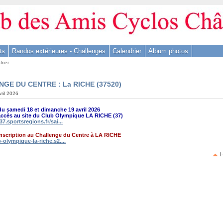
ts
Randos extérieures - Challenges
Calendrier
Album photos
rier
GE DU CENTRE : La RICHE (37520)
vril 2026
u samedi 18 et dimanche 19 avril 2026
accès au site du Club Olympique LA RICHE (37)
37.sportsregions.fr/sai...
inscription au Challenge du Centre à LA RICHE
b-olympique-la-riche.s2....
H