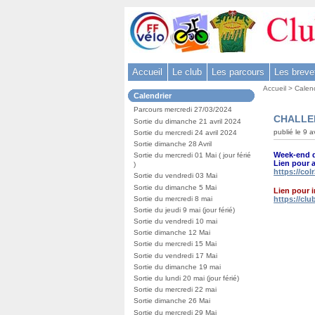
Aller
au
contenu
-
Accueil
Le club
Les parcours
Les breve
Aller
Vous
au
Accueil
>
Calend
Dans
Calendrier
êtes
menu
la
ici
Parcours mercredi 27/03/2024
rubrique
principal
CHALLEN
:
Sortie du dimanche 21 avril 2024
:
-
publié le 9 a
Sortie du mercredi 24 avril 2024
Sortie dimanche 28 Avril
Aller
Week-end d
Sortie du mercredi 01 Mai ( jour férié
à
Lien pour 
)
https://colr
la
Sortie du vendredi 03 Mai
Sortie du dimanche 5 Mai
recherche
Lien pour 
https://clu
Sortie du mercredi 8 mai
Sortie du jeudi 9 mai (jour férié)
Sortie du vendredi 10 mai
Sortie dimanche 12 Mai
Sortie du mercredi 15 Mai
Sortie du vendredi 17 Mai
Sortie du dimanche 19 mai
Sortie du lundi 20 mai (jour férié)
Sortie du mercredi 22 mai
Sortie dimanche 26 Mai
Sortie du mercredi 29 Mai