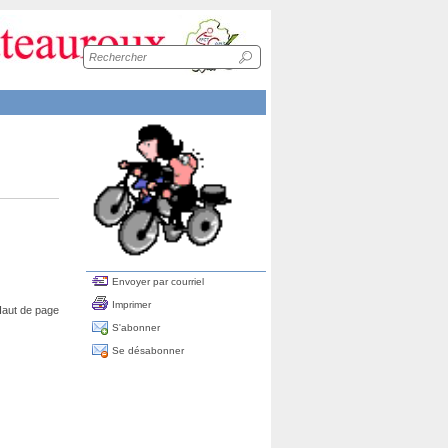
Recherche
sur
le
site
Envoyer par courriel
Imprimer
aut de page
S'abonner
Se désabonner