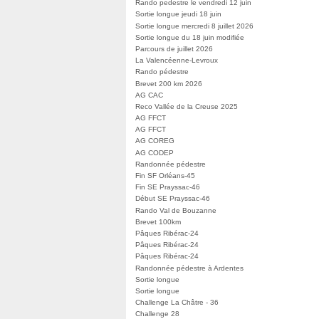
Rando pedestre le vendredi 12 juin
Sortie longue jeudi 18 juin
Sortie longue mercredi 8 juillet 2026
Sortie longue du 18 juin modifiée
Parcours de juillet 2026
La Valencéenne-Levroux
Rando pédestre
Brevet 200 km 2026
AG CAC
Reco Vallée de la Creuse 2025
AG FFCT
AG FFCT
AG COREG
AG CODEP
Randonnée pédestre
Fin SF Orléans-45
Fin SE Prayssac-46
Début SE Prayssac-46
Rando Val de Bouzanne
Brevet 100km
Pâques Ribérac-24
Pâques Ribérac-24
Pâques Ribérac-24
Randonnée pédestre à Ardentes
Sortie longue
Sortie longue
Challenge La Châtre - 36
Challenge 28