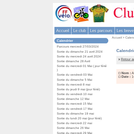
Aller
au
contenu
-
Accueil
Le club
Les parcours
Les breve
Aller
Vous
au
Accueil
>
Calend
Dans
Calendrier
êtes
menu
la
ici
Parcours mercredi 27/03/2024
rubrique
principal
AG
Calendri
:
Sortie du dimanche 21 avril 2024
:
-
FFCT
Sortie du mercredi 24 avril 2024
Retour a
Sortie dimanche 28 Avril
Aller
Sortie du mercredi 01 Mai ( jour férié
à
)
Nom :
A
la
Sortie du vendredi 03 Mai
Date :
1
Sortie du dimanche 5 Mai
recherche
Sortie du mercredi 8 mai
Sortie du jeudi 9 mai (jour férié)
Sortie du vendredi 10 mai
Sortie dimanche 12 Mai
Sortie du mercredi 15 Mai
Sortie du vendredi 17 Mai
Sortie du dimanche 19 mai
Sortie du lundi 20 mai (jour férié)
Sortie du mercredi 22 mai
Sortie dimanche 26 Mai
Sortie du mercredi 29 Mai