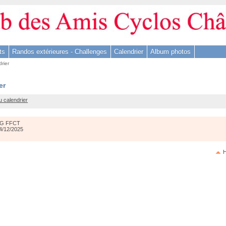
ts
Randos extérieures - Challenges
Calendrier
Album photos
rier
er
u calendrier
G FFCT
4/12/2025
H