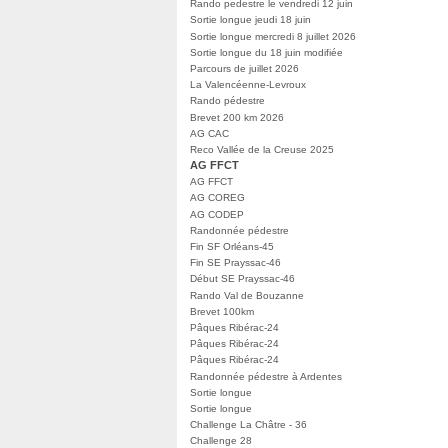
Rando pedestre le vendredi 12 juin
Sortie longue jeudi 18 juin
Sortie longue mercredi 8 juillet 2026
Sortie longue du 18 juin modifiée
Parcours de juillet 2026
La Valencéenne-Levroux
Rando pédestre
Brevet 200 km 2026
AG CAC
Reco Vallée de la Creuse 2025
AG FFCT
AG FFCT
AG COREG
AG CODEP
Randonnée pédestre
Fin SF Orléans-45
Fin SE Prayssac-46
Début SE Prayssac-46
Rando Val de Bouzanne
Brevet 100km
Pâques Ribérac-24
Pâques Ribérac-24
Pâques Ribérac-24
Randonnée pédestre à Ardentes
Sortie longue
Sortie longue
Challenge La Châtre - 36
Challenge 28