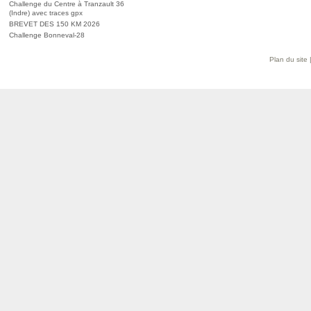
Challenge du Centre à Tranzault 36
(Indre) avec traces gpx
BREVET DES 150 KM 2026
Challenge Bonneval-28
Plan du site