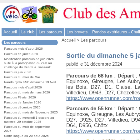
Aller
au
contenu
-
Accueil
Le club
Les parcours
Les brevets
Randos extérieures - Chal
Aller
Vous
au
Accueil
>
Les parcours
Dans
Les parcours
êtes
menu
la
ici
Parcours mois d’aout 2026
rubrique
principal
:
Sortie du dimanche 5 j
Parcours de juillet 2026
:
-
Modification parcours de juin 2026
publié le 31 décembre 2024
suite à la participation du club au
Aller
challenge du Centre à Tranzault
à
Parcours juin 2026
Parcours de 68 km : Départ :
la
Parcours du mois de Mai
Equinoxe, Gireugne, Les Aubry
Rando cyclo KSB dimanche 19 Avril
recherche
les Bois, D27, D1, Claise, 
Parcours mois d’avril 2026
Villedieu, D943, D27, Chezelle
Parcours du mois de mars 2026
https://www.openrunner.com/ro
Parcours Février 2026
Parcours de Janvier 2026
Parcours de 55 km : Départ :
Parcours décembre 2025
Parcours du mois de Novembre 2025
Equinoxe, Gireugne, Les Aubrys
Parcours du mercredi 1 octobre au
D27, D925, D27, Villedieu, D94
mercredi 29 octobre 2025
D64, D956, Châtx
Parcours du mois de septembre
https://www.openrunner.com/ro
2025
Sortie longue du 20 aout 2025