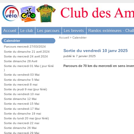
Aller
au
contenu
-
Accueil
Le club
Les parcours
Les brevets
Randos extérieures - Chal
Aller
Vous
au
Accueil
>
Calendrier
Dans
Calendrier
êtes
menu
la
ici
Parcours mercredi 27/03/2024
rubrique
principal
Sortie du vendredi 10 janv 2025
:
Sortie du dimanche 21 avril 2024
:
-
publié le 7 janvier 2025
Sortie du mercredi 24 avril 2024
Sortie dimanche 28 Avril
Aller
Parcours de 70 km du mercredi en sens inver
Sortie du mercredi 01 Mai ( jour férié
à
)
la
Sortie du vendredi 03 Mai
Sortie du dimanche 5 Mai
recherche
Sortie du mercredi 8 mai
Sortie du jeudi 9 mai (jour férié)
Sortie du vendredi 10 mai
Sortie dimanche 12 Mai
Sortie du mercredi 15 Mai
Sortie du vendredi 17 Mai
Sortie du dimanche 19 mai
Sortie du lundi 20 mai (jour férié)
Sortie du mercredi 22 mai
Sortie dimanche 26 Mai
Sortie du mercredi 29 Mai