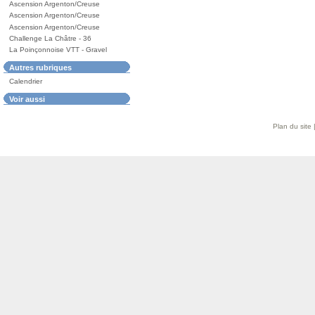
Ascension Argenton/Creuse
Ascension Argenton/Creuse
Ascension Argenton/Creuse
Challenge La Châtre - 36
La Poinçonnoise VTT - Gravel
Autres rubriques
Calendrier
Voir aussi
Plan du site