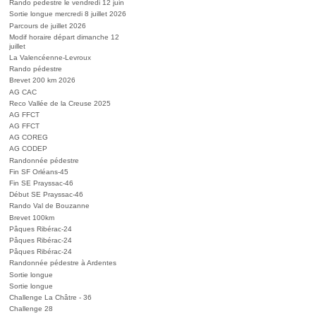
Rando pedestre le vendredi 12 juin
Sortie longue mercredi 8 juillet 2026
Parcours de juillet 2026
Modif horaire départ dimanche 12
juillet
La Valencéenne-Levroux
Rando pédestre
Brevet 200 km 2026
AG CAC
Reco Vallée de la Creuse 2025
AG FFCT
AG FFCT
AG COREG
AG CODEP
Randonnée pédestre
Fin SF Orléans-45
Fin SE Prayssac-46
Début SE Prayssac-46
Rando Val de Bouzanne
Brevet 100km
Pâques Ribérac-24
Pâques Ribérac-24
Pâques Ribérac-24
Randonnée pédestre à Ardentes
Sortie longue
Sortie longue
Challenge La Châtre - 36
Challenge 28