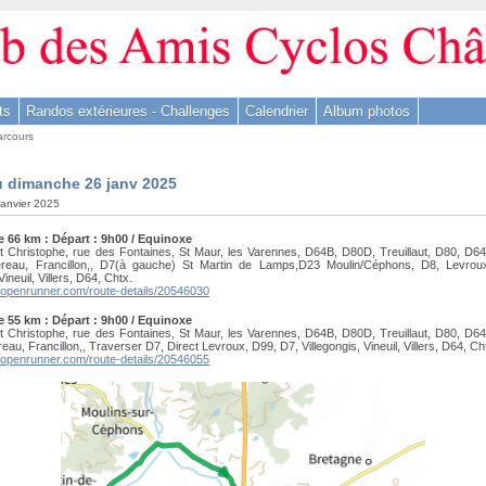
ts
Randos extérieures - Challenges
Calendrier
Album photos
arcours
u dimanche 26 janv 2025
 janvier 2025
e 66 km : Départ : 9h00 / Equinoxe
t Christophe, rue des Fontaines, St Maur, les Varennes, D64B, D80D, Treuillaut, D80, D64
lereau, Francillon,, D7(à gauche) St Martin de Lamps,D23 Moulin/Céphons, D8, Levrou
Vineuil, Villers, D64, Chtx.
.openrunner.com/route-details/20546030
e 55 km : Départ : 9h00 / Equinoxe
t Christophe, rue des Fontaines, St Maur, les Varennes, D64B, D80D, Treuillaut, D80, D64
reau, Francillon,, Traverser D7, Direct Levroux, D99, D7, Villegongis, Vineuil, Villers, D64, Ch
.openrunner.com/route-details/20546055