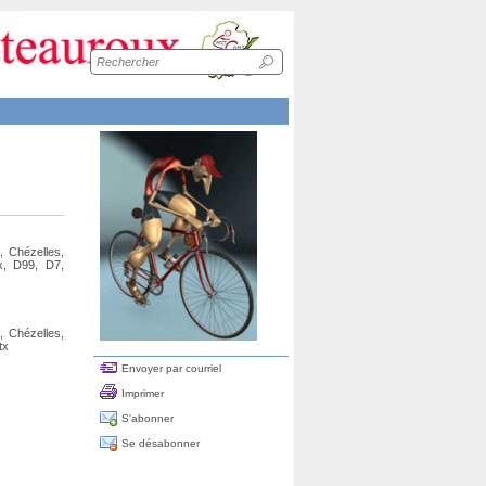
Recherche
sur
le
site
, Chézelles,
x, D99, D7,
, Chézelles,
tx
Envoyer par courriel
Imprimer
S'abonner
Se désabonner