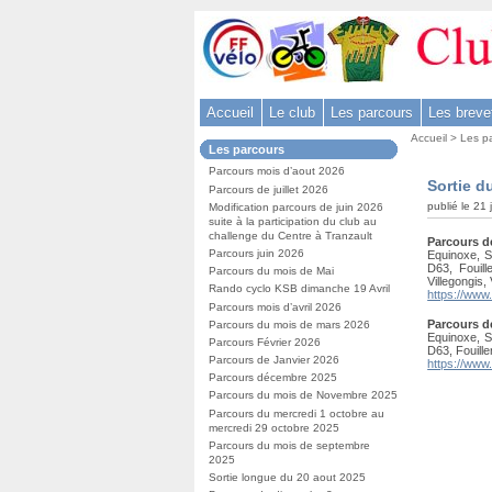
Aller
au
contenu
-
Accueil
Le club
Les parcours
Les breve
Aller
Vous
au
Accueil
>
Les p
Dans
Les parcours
êtes
menu
la
ici
Parcours mois d’aout 2026
rubrique
principal
Sortie d
:
Parcours de juillet 2026
:
-
publié le 21
Modification parcours de juin 2026
suite à la participation du club au
Aller
challenge du Centre à Tranzault
Parcours d
à
Parcours juin 2026
Equinoxe, S
D63, Fouil
la
Parcours du mois de Mai
Villegongis, 
Rando cyclo KSB dimanche 19 Avril
https://www
recherche
Parcours mois d’avril 2026
Parcours d
Parcours du mois de mars 2026
Equinoxe, S
Parcours Février 2026
D63, Fouille
Parcours de Janvier 2026
https://www
Parcours décembre 2025
Parcours du mois de Novembre 2025
Parcours du mercredi 1 octobre au
mercredi 29 octobre 2025
Parcours du mois de septembre
2025
Sortie longue du 20 aout 2025