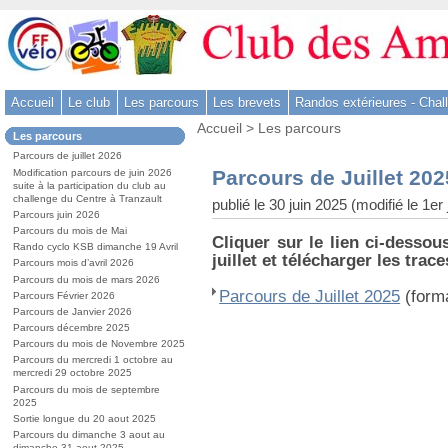
Aller
au
contenu
-
Accueil
Le club
Les parcours
Les brevets
Randos extérieures - Chal
Aller
Vous
au
Accueil
>
Les parcours
Dans
Les parcours
êtes
menu
la
ici
Parcours de juillet 2026
rubrique
principal
:
Parcours de Juillet 202
Modification parcours de juin 2026
:
-
suite à la participation du club au
challenge du Centre à Tranzault
publié le 30 juin 2025 (modifié le 1er 
Aller
Parcours juin 2026
à
Parcours du mois de Mai
Cliquer sur le lien ci-dessou
la
Rando cyclo KSB dimanche 19 Avril
juillet et télécharger les tra
Parcours mois d’avril 2026
recherche
Parcours du mois de mars 2026
Parcours de Juillet 2025
(forma
Parcours Février 2026
Parcours de Janvier 2026
Parcours décembre 2025
Parcours du mois de Novembre 2025
Parcours du mercredi 1 octobre au
mercredi 29 octobre 2025
Parcours du mois de septembre
2025
Sortie longue du 20 aout 2025
Parcours du dimanche 3 aout au
dimanche 31 aout 2025