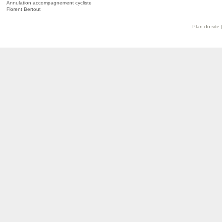
Annulation accompagnement cycliste
Florent Bertout
Plan du site