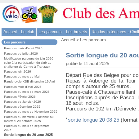
Aller
au
contenu
-
Accueil
Le club
Les parcours
Les brevets
Randos extérieures - Chal
Aller
Vous
au
Accueil
>
Les parcours
Dans
Les parcours
êtes
menu
la
ici
Parcours mois d’aout 2026
rubrique
principal
:
Sortie longue du 20 ao
Parcours de juillet 2026
:
-
Modification parcours de juin 2026
publié le 11 août 2025
suite à la participation du club au
Aller
challenge du Centre à Tranzault
à
Parcours juin 2026
Départ Rue des Belges pour co 
la
Parcours du mois de Mai
Repas à Auberge de la Tour 
Rando cyclo KSB dimanche 19 Avril
recherche
compris autour de 25 euros.
Parcours mois d’avril 2026
Pause-café à Chateaumeillant
Parcours du mois de mars 2026
Inscriptions auprès de Pascal 
Parcours Février 2026
Parcours de Janvier 2026
16 aout inclus.
Parcours décembre 2025
Parcours de 102 km /Dénivelé 
Parcours du mois de Novembre 2025
Parcours du mercredi 1 octobre au
sortie longue 20 08 25
(format 
mercredi 29 octobre 2025
Parcours du mois de septembre
2025
Sortie longue du 20 aout 2025