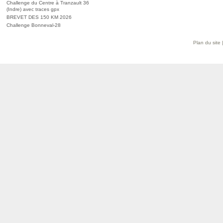
Challenge du Centre à Tranzault 36
(Indre) avec traces gpx
BREVET DES 150 KM 2026
Challenge Bonneval-28
Plan du site