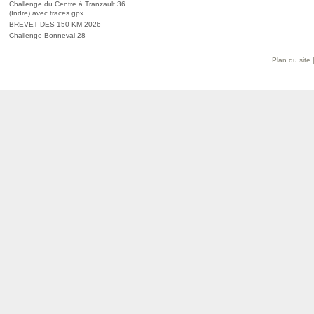
Challenge du Centre à Tranzault 36
(Indre) avec traces gpx
BREVET DES 150 KM 2026
Challenge Bonneval-28
Plan du site