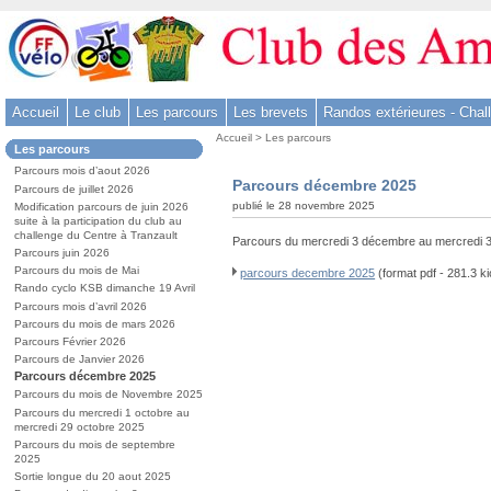
Aller
au
contenu
-
Accueil
Le club
Les parcours
Les brevets
Randos extérieures - Chal
Aller
Vous
au
Accueil
>
Les parcours
Dans
Les parcours
êtes
menu
la
ici
Parcours mois d’aout 2026
rubrique
principal
Parcours décembre 2025
:
Parcours de juillet 2026
:
-
publié le 28 novembre 2025
Modification parcours de juin 2026
suite à la participation du club au
Aller
challenge du Centre à Tranzault
Parcours du mercredi 3 décembre au mercredi
à
Parcours juin 2026
la
Parcours du mois de Mai
parcours decembre 2025
(format pdf - 281.3 ki
Rando cyclo KSB dimanche 19 Avril
recherche
Parcours mois d’avril 2026
Parcours du mois de mars 2026
Parcours Février 2026
Parcours de Janvier 2026
Parcours décembre 2025
Parcours du mois de Novembre 2025
Parcours du mercredi 1 octobre au
mercredi 29 octobre 2025
Parcours du mois de septembre
2025
Sortie longue du 20 aout 2025