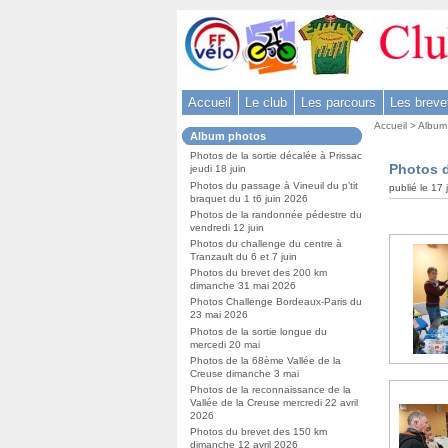
Aller
au
contenu
-
Accueil
Le club
Les parcours
Les breve
Aller
Vous
au
Accueil
>
Album
Dans
Album photos
êtes
menu
la
ici
Photos de la sortie décalée à Prissac
rubrique
principal
Photos d
jeudi 18 juin
:
:
-
Photos du passage à Vineuil du p’tit
publié le 17
braquet du 1 t6 juin 2026
Aller
Photos de la randonnée pédestre du
à
vendredi 12 juin
Photos du challenge du centre à
la
Tranzault du 6 et 7 juin
recherche
Photos du brevet des 200 km
dimanche 31 mai 2026
Photos Challenge Bordeaux-Paris du
23 mai 2026
Photos de la sortie longue du
mercedi 20 mai
Photos de la 68ème Vallée de la
Creuse dimanche 3 mai
Photos de la reconnaissance de la
Vallée de la Creuse mercredi 22 avril
2026
Photos du brevet des 150 km
dimanche 12 avril 2026