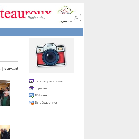
Recherche
sur
le
site
2
|
suivant
Envoyer par courriel
Imprimer
S'abonner
Se désabonner