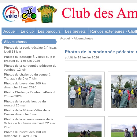
Aller
au
contenu
-
Accueil
Le club
Les parcours
Les brevets
Randos extérieures - Chal
Aller
Vous
au
Accueil
>
Album photos
Dans
Album photos
êtes
menu
la
ici
Photos de la sortie décalée à Prissac
rubrique
principal
Photos de la randonnée pédestre d
jeudi 18 juin
:
:
-
Photos du passage à Vineuil du p’tit
publié le 18 février 2026
braquet du 1 t6 juin 2026
Aller
Photos de la randonnée pédestre du
à
vendredi 12 juin
Photos du challenge du centre à
la
Tranzault du 6 et 7 juin
recherche
Photos du brevet des 200 km
dimanche 31 mai 2026
Photos Challenge Bordeaux-Paris du
23 mai 2026
Photos de la sortie longue du
mercedi 20 mai
Photos de la 68ème Vallée de la
Creuse dimanche 3 mai
Photos de la reconnaissance de la
Vallée de la Creuse mercredi 22 avril
2026
Photos du brevet des 150 km
dimanche 12 avril 2026