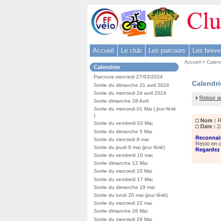
Aller
au
contenu
-
Accueil
Le club
Les parcours
Les breve
Aller
Vous
au
Accueil
>
Calend
Dans
Calendrier
êtes
menu
la
ici
Parcours mercredi 27/03/2024
rubrique
principal
Reconna
Calendri
:
Sortie du dimanche 21 avril 2024
:
-
Vallée
Sortie du mercredi 24 avril 2024
Retour a
de
Sortie dimanche 28 Avril
Aller
la
Sortie du mercredi 01 Mai ( jour férié
à
Creuse
)
Nom :
R
la
Sortie du vendredi 03 Mai
Date :
2
Sortie du dimanche 5 Mai
recherche
Reconnais
Sortie du mercredi 8 mai
Resto en c
Sortie du jeudi 9 mai (jour férié)
Regardez 
Sortie du vendredi 10 mai
Sortie dimanche 12 Mai
Sortie du mercredi 15 Mai
Sortie du vendredi 17 Mai
Sortie du dimanche 19 mai
Sortie du lundi 20 mai (jour férié)
Sortie du mercredi 22 mai
Sortie dimanche 26 Mai
Sortie du mercredi 29 Mai