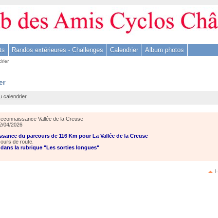
ts
Randos extérieures - Challenges
Calendrier
Album photos
rier
issance
er
u calendrier
econnaissance Vallée de la Creuse
2/04/2026
sance du parcours de 116 Km pour La Vallée de la Creuse
ours de route.
dans la rubrique "Les sorties longues"
H