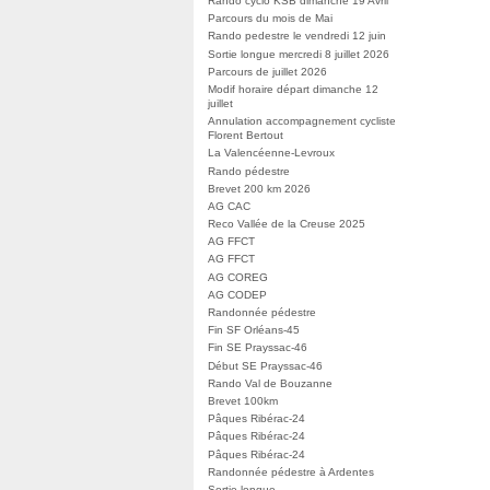
Rando cyclo KSB dimanche 19 Avril
Parcours du mois de Mai
Rando pedestre le vendredi 12 juin
Sortie longue mercredi 8 juillet 2026
Parcours de juillet 2026
Modif horaire départ dimanche 12
juillet
Annulation accompagnement cycliste
Florent Bertout
La Valencéenne-Levroux
Rando pédestre
Brevet 200 km 2026
AG CAC
Reco Vallée de la Creuse 2025
AG FFCT
AG FFCT
AG COREG
AG CODEP
Randonnée pédestre
Fin SF Orléans-45
Fin SE Prayssac-46
Début SE Prayssac-46
Rando Val de Bouzanne
Brevet 100km
Pâques Ribérac-24
Pâques Ribérac-24
Pâques Ribérac-24
Randonnée pédestre à Ardentes
Sortie longue