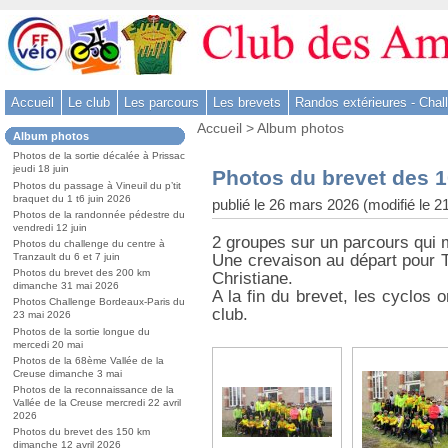
Aller
au
contenu
-
Accueil
Le club
Les parcours
Les brevets
Randos extérieures - Chal
Aller
Vous
au
Accueil
>
Album photos
Dans
Album photos
êtes
menu
la
ici
Photos de la sortie décalée à Prissac
rubrique
principal
jeudi 18 juin
:
Photos du brevet des 
:
-
Photos du passage à Vineuil du p’tit
braquet du 1 t6 juin 2026
publié le 26 mars 2026 (modifié le 21
Aller
Photos de la randonnée pédestre du
à
vendredi 12 juin
2 groupes sur un parcours qui 
Photos du challenge du centre à
la
Une crevaison au départ pour T
Tranzault du 6 et 7 juin
recherche
Photos du brevet des 200 km
Christiane.
dimanche 31 mai 2026
A la fin du brevet, les cyclos o
Photos Challenge Bordeaux-Paris du
club.
23 mai 2026
Photos de la sortie longue du
mercedi 20 mai
Photos de la 68ème Vallée de la
Creuse dimanche 3 mai
Photos de la reconnaissance de la
Vallée de la Creuse mercredi 22 avril
2026
Photos du brevet des 150 km
dimanche 12 avril 2026