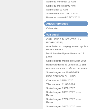
Sortie du vendredi 05 Avril
Sortie du mercredi 03 Avril
Sortie lundi 01 Avril
Sortie dimanche 31/03/2024
Parcours mercredi 27/03/2024
Autres rubriques
Calendrier
Voir aussi
CHALLENGE DU CENTRE : La
RICHE (37520)
Annulation accompagnement cycliste
Florent Bertout
Modif horaire départ dimanche 12
juillet
Sortie longue mercredi 8 juillet 2026
Rando pedestre le vendredi 12 juin
Reconnaissance Vallée de la Creuse
Sortie longue du 10/09/2025
INFO RÉUNION DU LUNDI
Choucroute 14/10/2026
Tête de veau 11/03/2026
Sortie longue 19/08/2026
Sortie longue 08/07/2026 avec
Resto
Sortie longue 17/06/2026 avec
Resto
Sortie longue 20/05/2026 avec