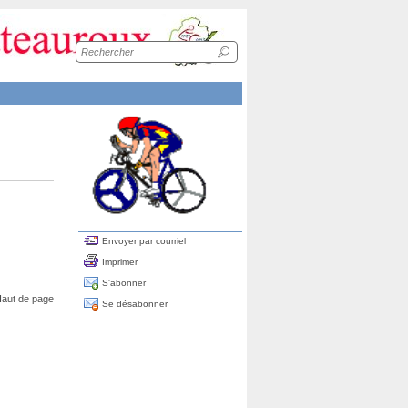
Recherche
sur
le
site
Envoyer par courriel
Imprimer
S'abonner
aut de page
Se désabonner