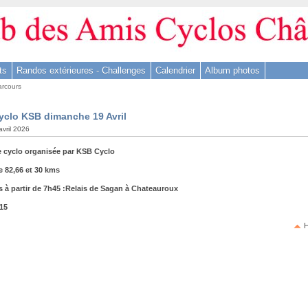
ts
Randos extérieures - Challenges
Calendrier
Album photos
arcours
yclo KSB dimanche 19 Avril
avril 2026
cyclo organisée par KSB Cyclo
e 82,66 et 30 kms
s à partir de 7h45 :Relais de Sagan à Chateauroux
h15
H