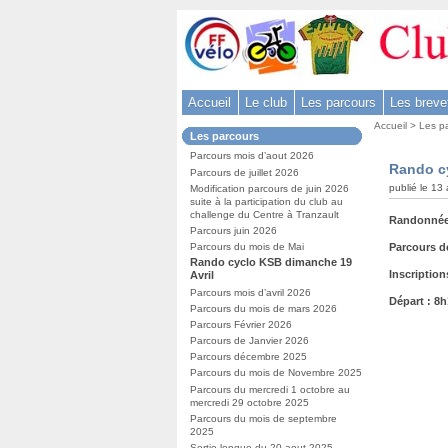
Aller
au
contenu
-
Accueil
Le club
Les parcours
Les breve
Aller
Vous
au
Accueil
>
Les p
Dans
Les parcours
êtes
menu
la
ici
Parcours mois d’aout 2026
rubrique
principal
Rando c
:
Parcours de juillet 2026
:
-
publié le 13 
Modification parcours de juin 2026
suite à la participation du club au
Aller
challenge du Centre à Tranzault
Randonnée 
à
Parcours juin 2026
Parcours d
la
Parcours du mois de Mai
Rando cyclo KSB dimanche 19
recherche
Inscription
Avril
Parcours mois d’avril 2026
Départ : 8
Parcours du mois de mars 2026
Parcours Février 2026
Parcours de Janvier 2026
Parcours décembre 2025
Parcours du mois de Novembre 2025
Parcours du mercredi 1 octobre au
mercredi 29 octobre 2025
Parcours du mois de septembre
2025
Sortie longue du 20 aout 2025