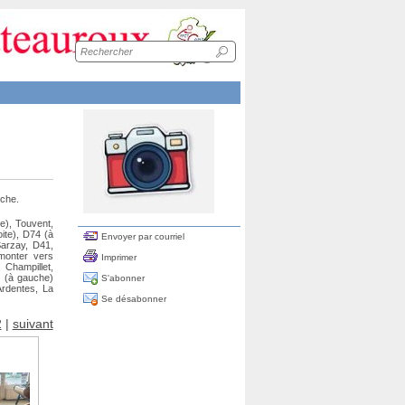
Recherche
sur
le
site
nche.
e), Touvent,
ite), D74 (à
Envoyer par courriel
Sarzay, D41,
monter vers
Imprimer
 Champillet,
O (à gauche)
S'abonner
Ardentes, La
Se désabonner
2
|
suivant