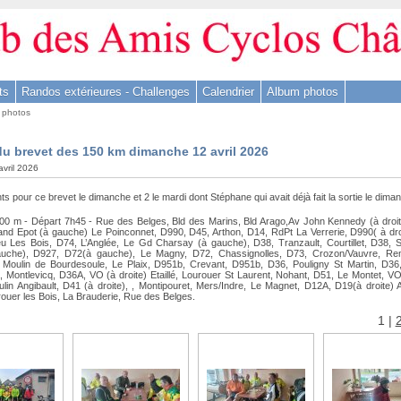
ts
Randos extérieures - Challenges
Calendrier
Album photos
 photos
u brevet des 150 km dimanche 12 avril 2026
avril 2026
nts pour ce brevet le dimanche et 2 le mardi dont Stéphane qui avait déjà fait la sortie le dima
00 m - Départ 7h45 - Rue des Belges, Bld des Marins, Bld Arago,Av John Kennedy (à droit
nd Epot (à gauche) Le Poinconnet, D990, D45, Arthon, D14, RdPt La Verrerie, D990( à dro
u Les Bois, D74, L’Anglée, Le Gd Charsay (à gauche), D38, Tranzault, Courtillet, D38, 
uche), D927, D72(à gauche), Le Magny, D72, Chassignolles, D73, Crozon/Vauvre, Re
O Moulin de Bourdesoule, Le Plaix, D951b, Crevant, D951b, D36, Pouligny St Martin, D36,
 Montlevicq, D36A, VO (à droite) Etaillé, Lourouer St Laurent, Nohant, D51, Le Montet, V
lin Angibault, D41 (à droite), , Montipouret, Mers/Indre, Le Magnet, D12A, D19(à droite) 
rouer les Bois, La Brauderie, Rue des Belges.
1
|