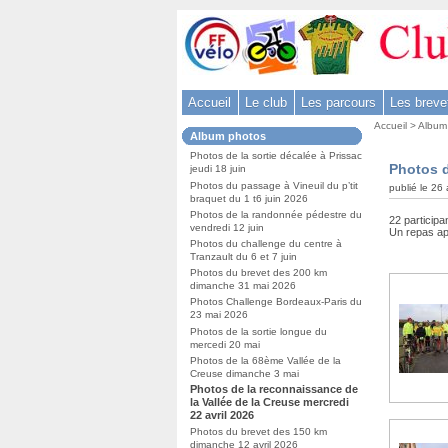
Aller
au
contenu
-
Accueil
Le club
Les parcours
Les breve
Aller
Vous
au
Accueil
>
Album
Dans
Album photos
êtes
menu
la
ici
Photos de la sortie décalée à Prissac
rubrique
principal
Photos d
jeudi 18 juin
:
:
-
Photos du passage à Vineuil du p’tit
publié le 26 
braquet du 1 t6 juin 2026
Aller
Photos de la randonnée pédestre du
22 particip
à
vendredi 12 juin
Un repas app
Photos du challenge du centre à
la
Tranzault du 6 et 7 juin
recherche
Photos du brevet des 200 km
dimanche 31 mai 2026
Photos Challenge Bordeaux-Paris du
23 mai 2026
Photos de la sortie longue du
mercedi 20 mai
Photos de la 68ème Vallée de la
Creuse dimanche 3 mai
Photos de la reconnaissance de
la Vallée de la Creuse mercredi
22 avril 2026
Photos du brevet des 150 km
dimanche 12 avril 2026