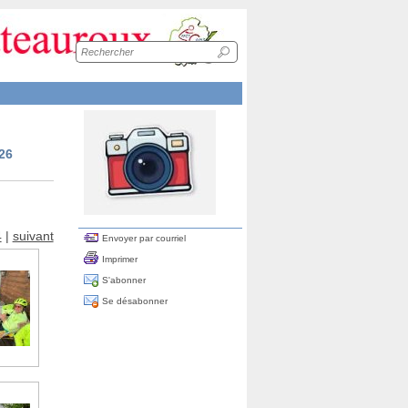
Recherche
sur
le
site
026
4
|
suivant
Envoyer par courriel
Imprimer
S'abonner
Se désabonner