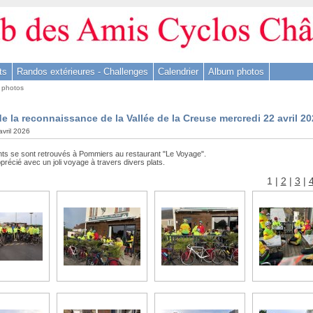
ts
Randos extérieures - Challenges
Calendrier
Album photos
 photos
e la reconnaissance de la Vallée de la Creuse mercredi 22 avril 2
avril 2026
ants se sont retrouvés à Pommiers au restaurant "Le Voyage".
récié avec un joli voyage à travers divers plats.
1
|
2
|
3
|