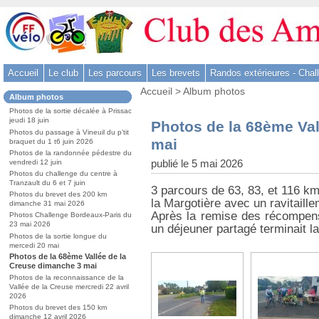
Aller
au
contenu
-
Accueil
Le club
Les parcours
Les brevets
Randos extérieures - Chal
Aller
Vous
au
Accueil
>
Album photos
Dans
Album photos
êtes
menu
la
ici
Photos de la sortie décalée à Prissac
rubrique
principal
jeudi 18 juin
:
Photos de la 68ème Val
:
-
Photos du passage à Vineuil du p’tit
mai
braquet du 1 t6 juin 2026
Aller
Photos de la randonnée pédestre du
à
publié le 5 mai 2026
vendredi 12 juin
Photos du challenge du centre à
la
Tranzault du 6 et 7 juin
3 parcours de 63, 83, et 116 k
recherche
Photos du brevet des 200 km
la Margotière avec un ravitaill
dimanche 31 mai 2026
Après la remise des récompenses
Photos Challenge Bordeaux-Paris du
23 mai 2026
un déjeuner partagé terminait la
Photos de la sortie longue du
mercedi 20 mai
Photos de la 68ème Vallée de la
Creuse dimanche 3 mai
Photos de la reconnaissance de la
Vallée de la Creuse mercredi 22 avril
2026
Photos du brevet des 150 km
dimanche 12 avril 2026