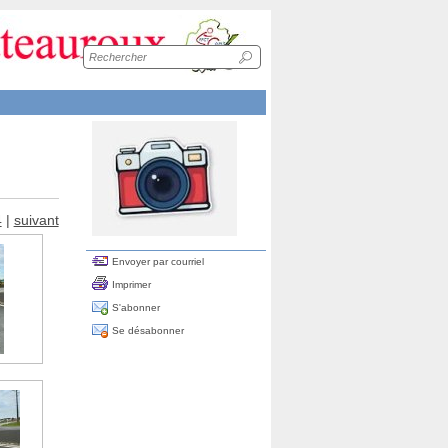
Recherche
sur
le
site
4
|
suivant
Envoyer par courriel
Imprimer
S'abonner
Se désabonner