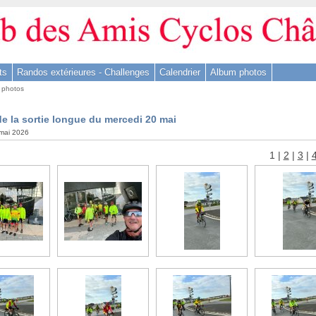
ts
Randos extérieures - Challenges
Calendrier
Album photos
 photos
e la sortie longue du mercedi 20 mai
 mai 2026
1
|
2
|
3
|