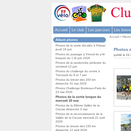
Aller
au
contenu
-
Accueil
Le club
Les parcours
Les breve
Aller
Vous
au
Accueil
>
Album
Dans
Album photos
êtes
menu
la
ici
Photos de la sortie décalée à Prissac
rubrique
principal
Photos d
jeudi 18 juin
:
:
-
Photos du passage à Vineuil du p’tit
publié le 24
braquet du 1 t6 juin 2026
Aller
Photos de la randonnée pédestre du
à
vendredi 12 juin
Photos du challenge du centre à
la
Tranzault du 6 et 7 juin
recherche
Photos du brevet des 200 km
dimanche 31 mai 2026
Photos Challenge Bordeaux-Paris du
23 mai 2026
Photos de la sortie longue du
mercedi 20 mai
Photos de la 68ème Vallée de la
Creuse dimanche 3 mai
Photos de la reconnaissance de la
Vallée de la Creuse mercredi 22 avril
2026
Photos du brevet des 150 km
dimanche 12 avril 2026