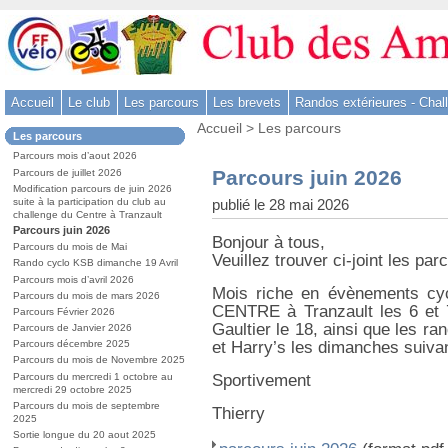
Aller
au
contenu
-
Accueil
Le club
Les parcours
Les brevets
Randos extérieures - Chal
Aller
Vous
au
Accueil
>
Les parcours
Dans
Les parcours
êtes
menu
la
ici
Parcours mois d’aout 2026
rubrique
principal
:
Parcours juin 2026
Parcours de juillet 2026
:
-
Modification parcours de juin 2026
publié le 28 mai 2026
suite à la participation du club au
Aller
challenge du Centre à Tranzault
à
Parcours juin 2026
Bonjour à tous,
la
Parcours du mois de Mai
Veuillez trouver ci-joint les pa
Rando cyclo KSB dimanche 19 Avril
recherche
Parcours mois d’avril 2026
Mois riche en évènements c
Parcours du mois de mars 2026
CENTRE à Tranzault les 6 et 7 
Parcours Février 2026
Gaultier le 18, ainsi que les
Parcours de Janvier 2026
et Harry’s les dimanches suivan
Parcours décembre 2025
Parcours du mois de Novembre 2025
Parcours du mercredi 1 octobre au
Sportivement
mercredi 29 octobre 2025
Parcours du mois de septembre
Thierry
2025
Sortie longue du 20 aout 2025