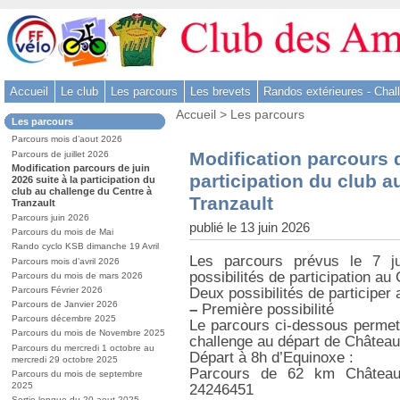
Aller
au
contenu
-
Accueil
Le club
Les parcours
Les brevets
Randos extérieures - Chal
Aller
Vous
au
Accueil
>
Les parcours
Dans
Les parcours
êtes
menu
la
ici
Parcours mois d’aout 2026
rubrique
principal
:
Modification parcours d
Parcours de juillet 2026
:
-
Modification parcours de juin
participation du club a
2026 suite à la participation du
Aller
club au challenge du Centre à
Tranzault
à
Tranzault
Parcours juin 2026
la
publié le 13 juin 2026
Parcours du mois de Mai
recherche
Rando cyclo KSB dimanche 19 Avril
Les parcours prévus le 7 j
Parcours mois d’avril 2026
possibilités de participation au
Parcours du mois de mars 2026
Deux possibilités de participer 
Parcours Février 2026
Parcours de Janvier 2026
–
Première possibilité
Parcours décembre 2025
Le parcours ci-dessous permet 
Parcours du mois de Novembre 2025
challenge au départ de Château
Parcours du mercredi 1 octobre au
Départ à 8h d’Equinoxe :
mercredi 29 octobre 2025
Parcours de 62 km Châteaur
Parcours du mois de septembre
2025
24246451
Sortie longue du 20 aout 2025