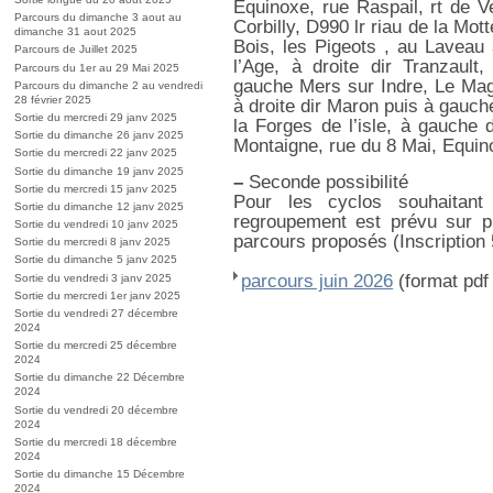
Equinoxe, rue Raspail, rt de V
Parcours du dimanche 3 aout au
Corbilly, D990 lr riau de la Mot
dimanche 31 aout 2025
Bois, les Pigeots , au Laveau 
Parcours de Juillet 2025
l’Age, à droite dir Tranzault
Parcours du 1er au 29 Mai 2025
gauche Mers sur Indre, Le Magn
Parcours du dimanche 2 au vendredi
28 février 2025
à droite dir Maron puis à gauche
Sortie du mercredi 29 janv 2025
la Forges de l’isle, à gauche d
Sortie du dimanche 26 janv 2025
Montaigne, rue du 8 Mai, Equin
Sortie du mercredi 22 janv 2025
Sortie du dimanche 19 janv 2025
–
Seconde possibilité
Sortie du mercredi 15 janv 2025
Pour les cyclos souhaitant
Sortie du dimanche 12 janv 2025
regroupement est prévu sur p
Sortie du vendredi 10 janv 2025
parcours proposés (Inscription 
Sortie du mercredi 8 janv 2025
Sortie du dimanche 5 janv 2025
parcours juin 2026
(format pdf 
Sortie du vendredi 3 janv 2025
Sortie du mercredi 1er janv 2025
Sortie du vendredi 27 décembre
2024
Sortie du mercredi 25 décembre
2024
Sortie du dimanche 22 Décembre
2024
Sortie du vendredi 20 décembre
2024
Sortie du mercredi 18 décembre
2024
Sortie du dimanche 15 Décembre
2024