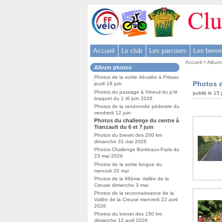
Aller
au
contenu
-
Accueil
Le club
Les parcours
Les breve
Aller
Vous
au
Accueil
>
Album
Dans
Album photos
êtes
menu
la
ici
Photos de la sortie décalée à Prissac
rubrique
principal
Photos d
jeudi 18 juin
:
:
-
Photos du passage à Vineuil du p’tit
publié le 15
braquet du 1 t6 juin 2026
Aller
Photos de la randonnée pédestre du
à
vendredi 12 juin
Photos du challenge du centre à
la
Tranzault du 6 et 7 juin
recherche
Photos du brevet des 200 km
dimanche 31 mai 2026
Photos Challenge Bordeaux-Paris du
23 mai 2026
Photos de la sortie longue du
mercedi 20 mai
Photos de la 68ème Vallée de la
Creuse dimanche 3 mai
Photos de la reconnaissance de la
Vallée de la Creuse mercredi 22 avril
2026
Photos du brevet des 150 km
dimanche 12 avril 2026