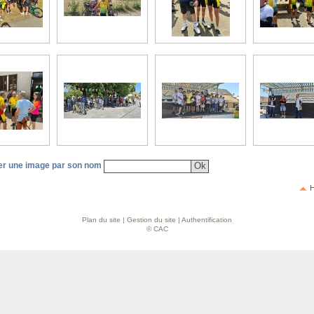
r une image par son nom
H
Plan du site
|
Gestion du site
|
Authentification
© CAC