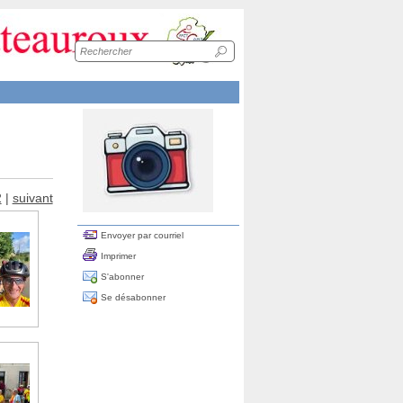
Recherche
sur
le
site
2
|
suivant
Envoyer par courriel
Imprimer
S'abonner
Se désabonner