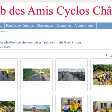
ts
Randos extérieures - Challenges
Calendrier
Album photos
 photos
u challenge du centre à Tranzault du 6 et 7 juin
 juin 2026
1
|