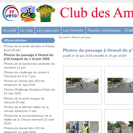
Aller
au
contenu
-
Accueil
Le club
Les parcours
Les brevets
Randos extérieures - Chal
Aller
Vous
au
Accueil
>
Album photos
Dans
Album photos
êtes
menu
la
ici
Photos de la sortie décalée à Prissac
rubrique
principal
Photos du passage à Vineuil du p’t
jeudi 18 juin
:
:
-
Photos du passage à Vineuil du
publié le 19 juin 2026 (modifié le 24 juin 2026)
p’tit braquet du 1 t6 juin 2026
Aller
Photos de la randonnée pédestre du
à
vendredi 12 juin
Photos du challenge du centre à
la
Tranzault du 6 et 7 juin
recherche
Photos du brevet des 200 km
dimanche 31 mai 2026
Photos Challenge Bordeaux-Paris du
23 mai 2026
Photos de la sortie longue du
mercedi 20 mai
Photos de la 68ème Vallée de la
Creuse dimanche 3 mai
Photos de la reconnaissance de la
Vallée de la Creuse mercredi 22 avril
2026
Photos du brevet des 150 km
dimanche 12 avril 2026