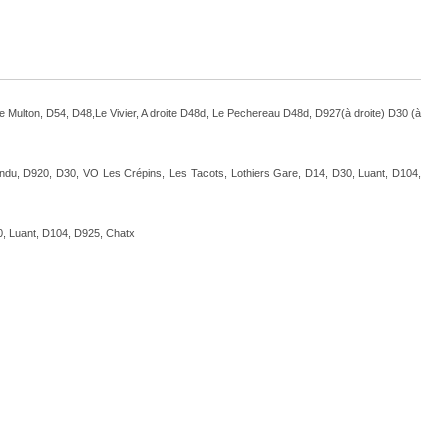
e Multon, D54, D48,Le Vivier, A droite D48d, Le Pechereau D48d, D927(à droite) D30 (à
endu, D920, D30, VO Les Crépins, Les Tacots, Lothiers Gare, D14, D30, Luant, D104,
0, Luant, D104, D925, Chatx