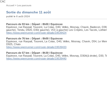
CAC
Vous
Accueil
>
Les parcours
êtes
Sortie du dimanche 11 août
ici
publié le 6 août 2024
:
Parcours de 93 km : Départ : 8h00 / Equinoxe
Equinoxe, rue Raspail, Touvent, La Colas, D40, Velles, Mosnay, Chavin, Badecon, D38,
gauche), Tendu, D920, D30( gauche), VO( à gauche) Les Crépins, Les Tacots, Lothie
https://www.openrunner.com/route-details/19539424
Parcours de 76 km : Départ : 8h00 / Equinoxe
Equinoxe, rue Raspail, Touvent, La Colas, D40, Velles, Mosnay, Chavin, D54, Le Me
D925, Chatx .
https://www.openrunner.com/route-details/19539433
Parcours de 57 km : Départ : 8h30 / Equinoxe
Equinoxe, rue Raspail, Touvent, La Colas, D40, Velles, Mosnay, D30A(à droite), D30,
https://www.openrunner.com/route-details/19539440