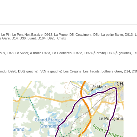
 Le Pin, Le Pont Noir,Baraize, D913, La Prune, D5, Ceaulmont, D5b, La petite Barre, D913, L
rs Gare, D14, D30, Luant, D104, D925, Chatx
noux, D48, Le Vivier, A droite D48d, Le Pechereau D48d, D927(à droite) D30 (à gauche), T
 Tendu, D920, D30( gauche), VO( à gauche) Les Crépins, Les Tacots, Lothiers Gare, D14, D3