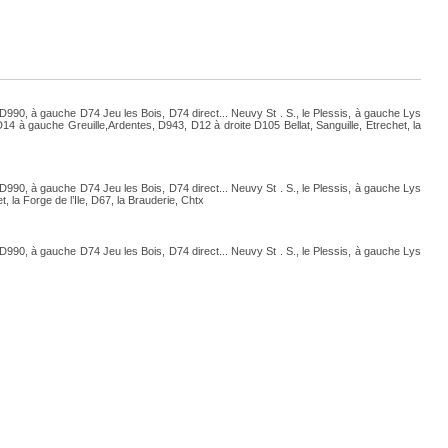
 D990, à gauche D74 Jeu les Bois, D74 direct... Neuvy St . S., le Plessis, à gauche Lys
 à gauche Greuille,Ardentes, D943, D12 à droite D105 Bellat, Sanguille, Etrechet, la
 D990, à gauche D74 Jeu les Bois, D74 direct... Neuvy St . S., le Plessis, à gauche Lys
 la Forge de l’Ile, D67, la Brauderie, Chtx
 D990, à gauche D74 Jeu les Bois, D74 direct... Neuvy St . S., le Plessis, à gauche Lys