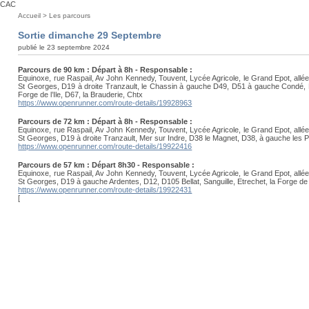
CAC
Vous
Accueil
>
Les parcours
êtes
Sortie dimanche 29 Septembre
ici
publié le 23 septembre 2024
:
Parcours de 90 km : Départ à 8h - Responsable :
Equinoxe, rue Raspail, Av John Kennedy, Touvent, Lycée Agricole, le Grand Epot, allée 
St Georges, D19 à droite Tranzault, le Chassin à gauche D49, D51 à gauche Condé, Mo
Forge de l’Ile, D67, la Brauderie, Chtx
https://www.openrunner.com/route-details/19928963
Parcours de 72 km : Départ à 8h - Responsable :
Equinoxe, rue Raspail, Av John Kennedy, Touvent, Lycée Agricole, le Grand Epot, allée 
St Georges, D19 à droite Tranzault, Mer sur Indre, D38 le Magnet, D38, à gauche les Poq
https://www.openrunner.com/route-details/19922416
Parcours de 57 km : Départ 8h30 - Responsable :
Equinoxe, rue Raspail, Av John Kennedy, Touvent, Lycée Agricole, le Grand Epot, allée 
St Georges, D19 à gauche Ardentes, D12, D105 Bellat, Sanguille, Etrechet, la Forge de l
https://www.openrunner.com/route-details/19922431
[