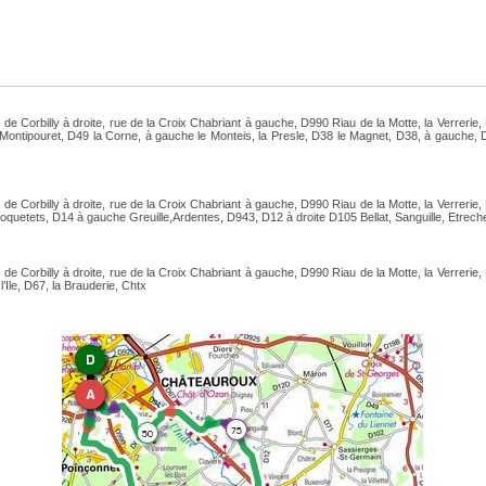
de Corbilly à droite, rue de la Croix Chabriant à gauche, D990 Riau de la Motte, la Verrerie,
ntipouret, D49 la Corne, à gauche le Monteis, la Presle, D38 le Magnet, D38, à gauche, D14
de Corbilly à droite, rue de la Croix Chabriant à gauche, D990 Riau de la Motte, la Verrerie,
uetets, D14 à gauche Greuille,Ardentes, D943, D12 à droite D105 Bellat, Sanguille, Etrechet,
de Corbilly à droite, rue de la Croix Chabriant à gauche, D990 Riau de la Motte, la Verrerie,
’Ile, D67, la Brauderie, Chtx