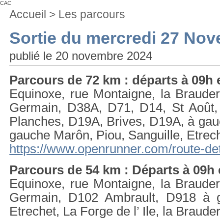
CAC
Vous
Accueil
>
Les parcours
êtes
ici
Sortie du mercredi 27 No
:
publié le 20 novembre 2024
Parcours de 72 km : départs à 09h 
Equinoxe, rue Montaigne, la Brauder
Germain, D38A, D71, D14, St Août,
Planches, D19A, Brives, D19A, à gauc
gauche Marôn, Piou, Sanguille, Etreche
https://www.openrunner.com/route-de
Parcours de 54 km : Départs à 09h 
Equinoxe, rue Montaigne, la Brauder
Germain, D102 Ambrault, D918 à ga
Etrechet, La Forge de l’ Ile, la Braude