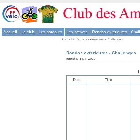
Aller
au
contenu
-
Accueil
Le club
Les parcours
Les brevets
Randos extérieures - Chal
Aller
Vous
au
Accueil
>
Randos extérieures - Challenges
êtes
menu
ici
principal
Randos extérieures - Challenges
:
-
publié le 3 juin 2026
Aller
à
L
la
Date
Titre
recherche