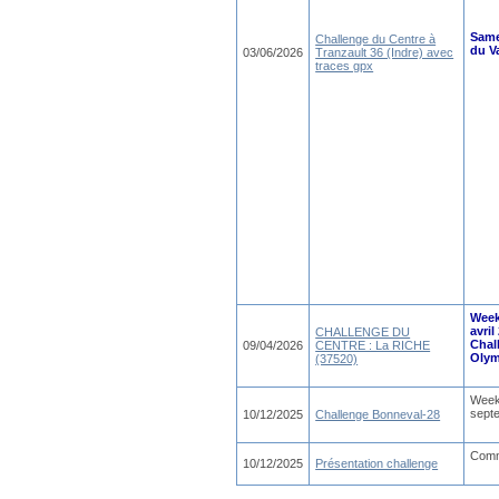
Same
Challenge du Centre à
du V
03/06/2026
Tranzault 36 (Indre) avec
traces gpx
Week
avril
CHALLENGE DU
Chal
09/04/2026
CENTRE : La RICHE
Olym
(37520)
Week
sept
10/12/2025
Challenge Bonneval-28
Commi
10/12/2025
Présentation challenge