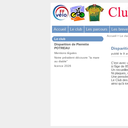
Aller
au
contenu
-
Accueil
Le club
Les parcours
Les breve
Aller
Vous
au
Accueil
>
Le cl
Dans
Le club
êtes
menu
la
Disparition de Pierrette
ici
rubrique
principal
Disparit
POTREAU
:
:
-
Mentions légales
publié le 9 a
Notre président découvre "la mare
Aller
au diable"
C’est avec 
à
licence 2026
à l’âge de 8
Un recueille
la
Ni plaques, 
Une pensée
recherche
Le Club des 
ainsi qu’à to