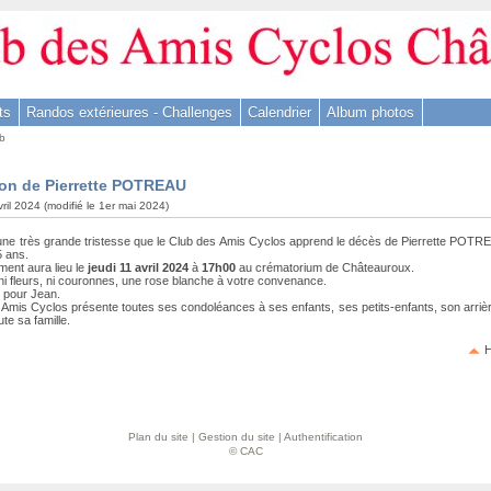
ts
Randos extérieures - Challenges
Calendrier
Album photos
ub
ion de Pierrette POTREAU
vril 2024 (modifié le 1er mai 2024)
une très grande tristesse que le Club des Amis Cyclos apprend le décès de Pierrette POT
5 ans.
ment aura lieu le
jeudi 11 avril 2024
à
17h00
au crématorium de Châteauroux.
ni fleurs, ni couronnes, une rose blanche à votre convenance.
 pour Jean.
Amis Cyclos présente toutes ses condoléances à ses enfants, ses petits-enfants, son arrière-
ute sa famille.
H
Plan du site
|
Gestion du site
|
Authentification
© CAC