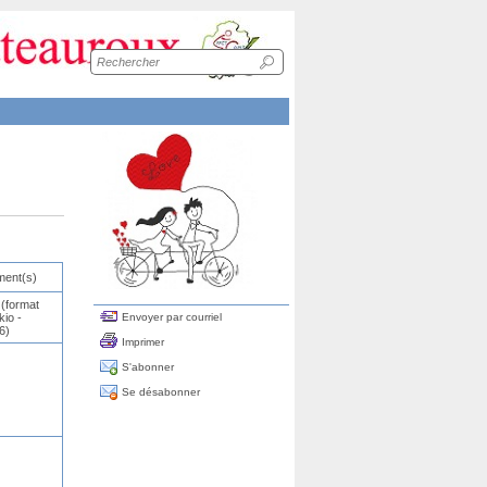
Recherche
sur
le
site
ent(s)
(format
Envoyer par courriel
kio -
6)
Imprimer
S'abonner
Se désabonner