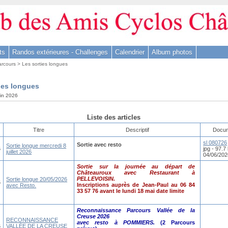
ts
Randos extérieures - Challenges
Calendrier
Album photos
arcours
> Les sorties longues
ies longues
uin 2026
Liste des articles
Titre
Descriptif
Docum
sl 080726
Sortie
avec resto
Sortie longue mercredi 8
6
jpg - 97.7 
juillet 2026
04/06/202
Sortie sur la journée au départ de
Châteauroux avec Restaurant à
PELLEVOISIN.
Sortie longue 20/05/2026
6
Inscriptions auprès de Jean-Paul au 06 84
avec Resto.
33 57 76 avant le lundi 18 mai date limite
Reconnaissance Parcours Vallée de la
Creuse 2026
RECONNAISSANCE
avec resto à POMMIERS.
(2 Parcours
6
VALLÉE DE LA CREUSE