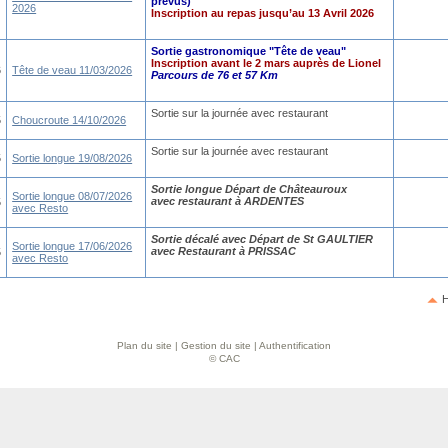
prévus)
2026
Inscription au repas jusqu’au 13 Avril 2026
Sortie gastronomique "Tête de veau"
Inscription avant le 2 mars auprès de Lionel
6
Tête de veau 11/03/2026
Parcours de 76 et 57 Km
Sortie sur la journée avec restaurant
5
Choucroute 14/10/2026
Sortie sur la journée avec restaurant
5
Sortie longue 19/08/2026
Sortie longue Départ de Châteauroux
Sortie longue 08/07/2026
avec restaurant à ARDENTES
5
avec Resto
Sortie décalé avec Départ de St GAULTIER
Sortie longue 17/06/2026
avec Restaurant à PRISSAC
5
avec Resto
H
Plan du site
|
Gestion du site
|
Authentification
© CAC