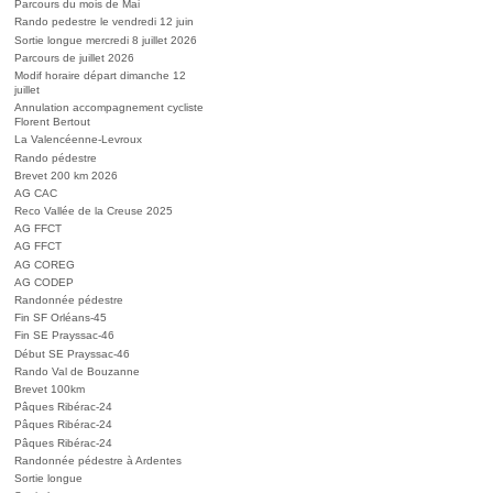
Parcours du mois de Mai
Rando pedestre le vendredi 12 juin
Sortie longue mercredi 8 juillet 2026
Parcours de juillet 2026
Modif horaire départ dimanche 12
juillet
Annulation accompagnement cycliste
Florent Bertout
La Valencéenne-Levroux
Rando pédestre
Brevet 200 km 2026
AG CAC
Reco Vallée de la Creuse 2025
AG FFCT
AG FFCT
AG COREG
AG CODEP
Randonnée pédestre
Fin SF Orléans-45
Fin SE Prayssac-46
Début SE Prayssac-46
Rando Val de Bouzanne
Brevet 100km
Pâques Ribérac-24
Pâques Ribérac-24
Pâques Ribérac-24
Randonnée pédestre à Ardentes
Sortie longue