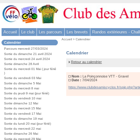
Aller
au
contenu
-
Accueil
Le club
Les parcours
Les brevets
Randos extérieures - Chal
Aller
Vous
au
Accueil
>
Calendrier
Dans
Calendrier
êtes
menu
la
ici
Parcours mercredi 27/03/2024
rubrique
principal
La
Calendrier
:
Sortie du dimanche 21 avril 2024
:
-
Poinçonnoise
Sortie du mercredi 24 avril 2024
Retour au calendrier
VTT
Sortie dimanche 28 Avril
Aller
-
Sortie du mercredi 01 Mai ( jour férié
à
Gravel
)
Nom :
La Poinçonnoise VTT - Gravel
la
Sortie du vendredi 03 Mai
Date :
7/04/2024
Sortie du dimanche 5 Mai
recherche
https://www.clubdesamiscyclos.fr/spip.php?arti
Sortie du mercredi 8 mai
Sortie du jeudi 9 mai (jour férié)
Sortie du vendredi 10 mai
Sortie dimanche 12 Mai
Sortie du mercredi 15 Mai
Sortie du vendredi 17 Mai
Sortie du dimanche 19 mai
Sortie du lundi 20 mai (jour férié)
Sortie du mercredi 22 mai
Sortie dimanche 26 Mai
Sortie du mercredi 29 Mai