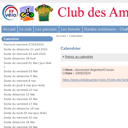
Aller
au
contenu
-
Accueil
Le club
Les parcours
Les brevets
Randos extérieures - Chal
Aller
Vous
au
Accueil
>
Calendrier
Dans
Calendrier
êtes
menu
la
ici
Parcours mercredi 27/03/2024
rubrique
principal
Ascension
Calendrier
:
Sortie du dimanche 21 avril 2024
:
-
Argenton/Creuse
Sortie du mercredi 24 avril 2024
Retour au calendrier
Sortie dimanche 28 Avril
Aller
Sortie du mercredi 01 Mai ( jour férié
à
)
Nom :
Ascension Argenton/Creuse
la
Sortie du vendredi 03 Mai
Date :
10/05/2024
Sortie du dimanche 5 Mai
recherche
https://www.clubdesamiscyclos.fr/spip.php?arti
Sortie du mercredi 8 mai
Sortie du jeudi 9 mai (jour férié)
Sortie du vendredi 10 mai
Sortie dimanche 12 Mai
Sortie du mercredi 15 Mai
Sortie du vendredi 17 Mai
Sortie du dimanche 19 mai
Sortie du lundi 20 mai (jour férié)
Sortie du mercredi 22 mai
Sortie dimanche 26 Mai
Sortie du mercredi 29 Mai