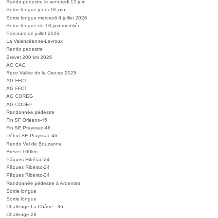
Rando pedestre le vendredi 12 juin
Sortie longue jeudi 18 juin
Sortie longue mercredi 8 juillet 2026
Sortie longue du 18 juin modifiée
Parcours de juillet 2026
La Valencéenne-Levroux
Rando pédestre
Brevet 200 km 2026
AG CAC
Reco Vallée de la Creuse 2025
AG FFCT
AG FFCT
AG COREG
AG CODEP
Randonnée pédestre
Fin SF Orléans-45
Fin SE Prayssac-46
Début SE Prayssac-46
Rando Val de Bouzanne
Brevet 100km
Pâques Ribérac-24
Pâques Ribérac-24
Pâques Ribérac-24
Randonnée pédestre à Ardentes
Sortie longue
Sortie longue
Challenge La Châtre - 36
Challenge 28