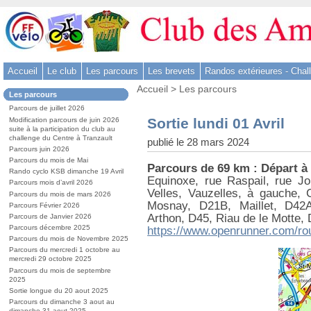
Aller
au
contenu
-
Accueil
Le club
Les parcours
Les brevets
Randos extérieures - Chal
Aller
Vous
au
Accueil
>
Les parcours
Dans
Les parcours
êtes
menu
la
ici
Parcours de juillet 2026
rubrique
principal
:
Sortie lundi 01 Avril
Modification parcours de juin 2026
:
-
suite à la participation du club au
challenge du Centre à Tranzault
publié le 28 mars 2024
Aller
Parcours juin 2026
à
Parcours du mois de Mai
Parcours de 69 km : Départ à
la
Rando cyclo KSB dimanche 19 Avril
Equinoxe, rue Raspail, rue J
Parcours mois d’avril 2026
recherche
Velles, Vauzelles, à gauche,
Parcours du mois de mars 2026
Mosnay, D21B, Maillet, D42A
Parcours Février 2026
Arthon, D45, Riau de le Motte, 
Parcours de Janvier 2026
Parcours décembre 2025
https://www.openrunner.com/ro
Parcours du mois de Novembre 2025
Parcours du mercredi 1 octobre au
mercredi 29 octobre 2025
Parcours du mois de septembre
2025
Sortie longue du 20 aout 2025
Parcours du dimanche 3 aout au
dimanche 31 aout 2025