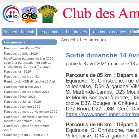
Aller
au
contenu
-
Accueil
Le club
Les parcours
Les brevets
Randos extérieures - Chal
Aller
Vous
au
Accueil
>
Les parcours
Dans
Les parcours
êtes
menu
la
ici
Parcours mois d’aout 2026
rubrique
principal
:
Sortie dimanche 14 Avr
Parcours de juillet 2026
:
-
Modification parcours de juin 2026
publié le 8 avril 2024 (modifié le 13 a
suite à la participation du club au
Aller
challenge du Centre à Tranzault
à
Parcours juin 2026
Parcours de 85 km : Départ à
la
Parcours du mois de Mai
Equinoxe, St Christophe, rue 
Rando cyclo KSB dimanche 19 Avril
recherche
Villechaise, D64 à gauche Ville
Parcours mois d’avril 2026
St Martin-de-Lamps, D23 Mouli
Parcours du mois de mars 2026
le Moulin Bonneau à droite, D3
Parcours Février 2026
Parcours de Janvier 2026
droite D37, Bouges le Château,
Parcours décembre 2025
D37 Brion, D27, D8B, Céré, Dé
Parcours du mois de Novembre 2025
https://www.openrunner.com/ro
Parcours du mercredi 1 octobre au
mercredi 29 octobre 2025
Parcours de 65 km : Départ à
Parcours du mois de septembre
Equinoxe, St Christophe, rue 
2025
Villechaise, D64 à gauche Ville
Sortie longue du 20 aout 2025