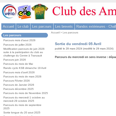
Aller
au
contenu
-
Accueil
Le club
Les parcours
Les brevets
Randos extérieures - Chal
Aller
Vous
au
Accueil
>
Les parcours
Dans
Les parcours
êtes
menu
la
ici
Parcours mois d’aout 2026
rubrique
principal
Sortie du vendredi 05 Avril
:
Parcours de juillet 2026
:
-
publié le 28 mars 2024 (modifié le 29 mars 2024)
Modification parcours de juin 2026
suite à la participation du club au
Aller
challenge du Centre à Tranzault
Parcours du mercredi en sens inverse : dépa
à
Parcours juin 2026
la
Parcours du mois de Mai
Rando cyclo KSB dimanche 19 Avril
recherche
Parcours mois d’avril 2026
Parcours du mois de mars 2026
Parcours Février 2026
Parcours de Janvier 2026
Parcours décembre 2025
Parcours du mois de Novembre 2025
Parcours du mercredi 1 octobre au
mercredi 29 octobre 2025
Parcours du mois de septembre
2025
Sortie longue du 20 aout 2025