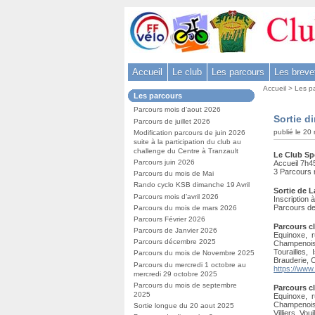
Aller
au
contenu
-
Accueil
Le club
Les parcours
Les breve
Aller
Vous
au
Accueil
>
Les p
Dans
Les parcours
êtes
menu
la
ici
Parcours mois d’aout 2026
rubrique
principal
Sortie d
:
Parcours de juillet 2026
:
-
publié le 20
Modification parcours de juin 2026
suite à la participation du club au
Aller
challenge du Centre à Tranzault
Le Club Sp
à
Parcours juin 2026
Accueil 7h4
3 Parcours 
la
Parcours du mois de Mai
Rando cyclo KSB dimanche 19 Avril
recherche
Sortie de 
Parcours mois d’avril 2026
Inscription 
Parcours de
Parcours du mois de mars 2026
Parcours Février 2026
Parcours c
Parcours de Janvier 2026
Equinoxe, r
Parcours décembre 2025
Champenois
Tourailles,
Parcours du mois de Novembre 2025
Brauderie, 
Parcours du mercredi 1 octobre au
https://www
mercredi 29 octobre 2025
Parcours du mois de septembre
Parcours c
2025
Equinoxe, r
Champenoise
Sortie longue du 20 aout 2025
Villiers, Vo