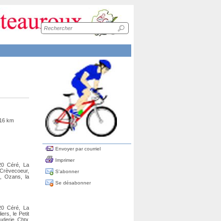
Recherche
sur
le
site
 16 km
Envoyer par courriel
Imprimer
20 Céré, La
Crèvecoeur,
S'abonner
t, Ozans, la
Se désabonner
20 Céré, La
rs, le Petit
auderie, Chtx