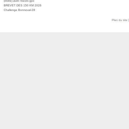
(Indre) avec traces gpx
BREVET DES 150 KM 2026
Challenge Bonneval-28
Plan du site