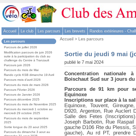
Aller
au
contenu
-
Accueil
Le club
Les parcours
Les brevets
Randos extérieures - Chal
Aller
Vous
au
Accueil
>
Les parcours
Dans
Les parcours
êtes
menu
la
ici
Parcours de juillet 2026
rubrique
principal
:
Sortie du jeudi 9 mai (jo
Modification parcours de juin 2026
:
-
suite à la participation du club au
challenge du Centre à Tranzault
publié le 7 mai 2024
Aller
Parcours juin 2026
à
Parcours du mois de Mai
Concentration nationale 
la
Rando cyclo KSB dimanche 19 Avril
Boischaut Sud sur 3 jours du
Parcours mois d’avril 2026
recherche
Parcours du mois de mars 2026
Parcours de 91 km pour se
Parcours Février 2026
Equinoxe
Parcours de Janvier 2026
Inscriptions sur place à la sa
Parcours décembre 2025
Equinoxe, Touvent, Gireugne
Parcours du mois de Novembre 2025
Parcours du mercredi 1 octobre au
D920, Argenton, Rue Auclert D
mercredi 29 octobre 2025
Salle des Fetes (Inscription
Parcours du mois de septembre
Joseph Barbotin, Rue Raspail
2025
gauche D106 Rte du Plessis, St
Sortie longue du 20 aout 2025
gauche), Au rd PT, prendre 
Parcours du dimanche 3 aout au
dimanche 31 aout 2025