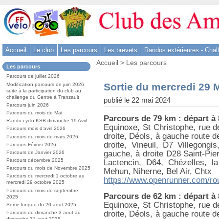
Aller
au
contenu
-
Accueil
Le club
Les parcours
Les brevets
Randos extérieures - Chal
Aller
Vous
au
Accueil
>
Les parcours
Dans
Les parcours
êtes
menu
la
ici
Parcours de juillet 2026
rubrique
principal
:
Sortie du mercredi 29 
Modification parcours de juin 2026
:
-
suite à la participation du club au
challenge du Centre à Tranzault
publié le 22 mai 2024
Aller
Parcours juin 2026
à
Parcours du mois de Mai
Parcours de 79 km : départ à
la
Rando cyclo KSB dimanche 19 Avril
Equinoxe, St Christophe, rue de
Parcours mois d’avril 2026
recherche
droite, Déols, à gauche route 
Parcours du mois de mars 2026
droite, Vineuil, D7 Villegongi
Parcours Février 2026
gauche, à droite D28 Saint-Pie
Parcours de Janvier 2026
Parcours décembre 2025
Lactencin, D64, Chézelles, l
Parcours du mois de Novembre 2025
Mehun, Niherne, Bel Air, Chtx
Parcours du mercredi 1 octobre au
https://www.openrunner.com/ro
mercredi 29 octobre 2025
Parcours du mois de septembre
Parcours de 62 km : départ à
2025
Equinoxe, St Christophe, rue de
Sortie longue du 20 aout 2025
droite, Déols, à gauche route 
Parcours du dimanche 3 aout au
dimanche 31 aout 2025